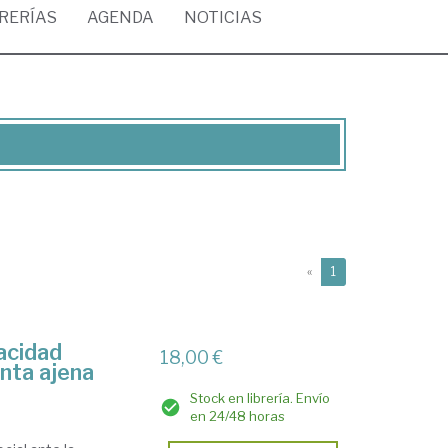
BRERÍAS
AGENDA
NOTICIAS
(current)
«
1
pacidad
18,00 €
nta ajena
Stock en librería. Envío
en 24/48 horas