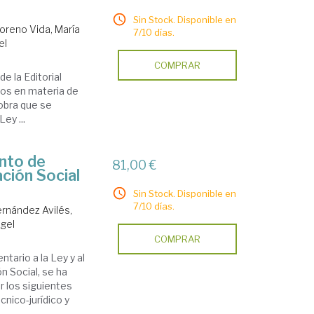
Sin Stock. Disponible en
oreno Vida, María
7/10 días.
el
COMPRAR
e la Editorial
ios en materia de
 obra que se
ey ...
ento de
81,00 €
ación Social
Sin Stock. Disponible en
7/10 días.
ernández Avilés,
ngel
COMPRAR
ario a la Ley y al
n Social, se ha
r los siguientes
cnico-jurídico y