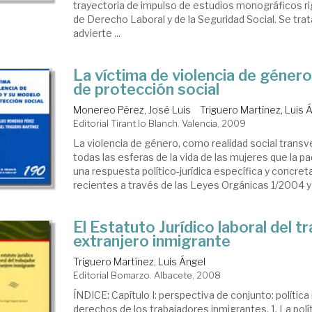
trayectoria de impulso de estudios monográficos r
de Derecho Laboral y de la Seguridad Social. Se tra
advierte ...
La víctima de violencia de géner
de protección social
Monereo Pérez, José Luis
Triguero Martínez, Luis 
Editorial Tirant lo Blanch. Valencia, 2009
La violencia de género, como realidad social transv
todas las esferas de la vida de las mujeres que la p
una respuesta político-jurídica específica y concr
recientes a través de las Leyes Orgánicas 1/2004 y 3
El Estatuto Jurídico laboral del t
extranjero inmigrante
Triguero Martínez, Luis Ángel
Editorial Bomarzo. Albacete, 2008
ÍNDICE: Capítulo I: perspectiva de conjunto: política
derechos de los trabajadores inmigrantes. 1. La polí