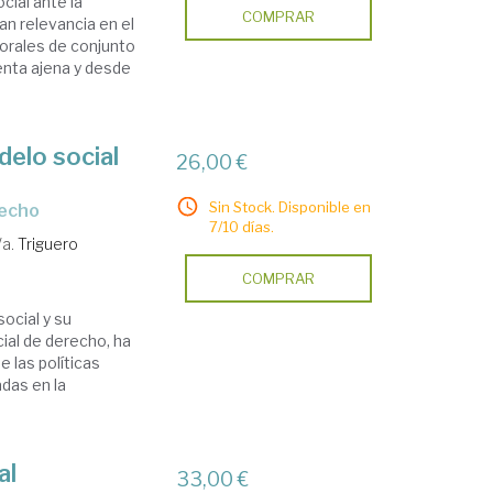
cial ante la
COMPRAR
n relevancia en el
orales de conjunto
uenta ajena y desde
delo social
26,00 €
Sin Stock. Disponible en
recho
7/10 días.
/a.
Triguero
COMPRAR
ocial y su
ial de derecho, ha
 las políticas
adas en la
al
33,00 €