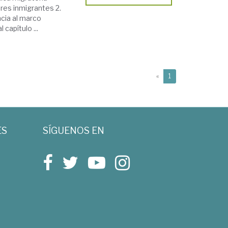
res inmigrantes 2.
cia al marco
 capítulo ...
(current)
«
1
ES
SÍGUENOS EN