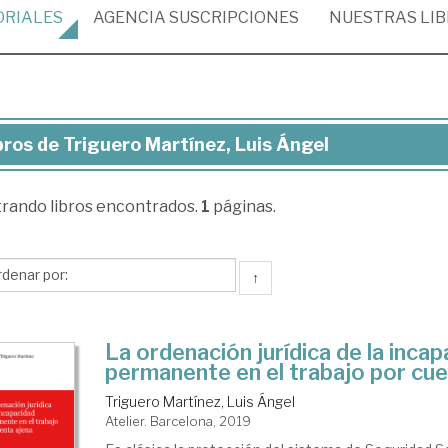
ORIALES
AGENCIA
SUSCRIPCIONES
NUESTRAS
LI
bros de Triguero Martínez, Luis Ángel
ros
trando
libros encontrados.
1
páginas.
guero
tínez,
s
↑
gel
La ordenación jurídica de la inca
permanente en el trabajo por cue
Triguero Martínez, Luis Ángel
Atelier. Barcelona, 2019