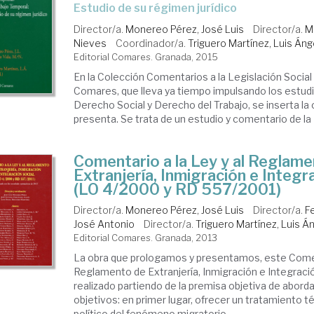
estudio de su régimen jurídico
Director/a.
Monereo Pérez, José Luis
Director/a.
M
Nieves
Coordinador/a.
Triguero Martínez, Luis Áng
Editorial Comares. Granada, 2015
En la Colección Comentarios a la Legislación Social d
Comares, que lleva ya tiempo impulsando los estud
Derecho Social y Derecho del Trabajo, se inserta la
presenta. Se trata de un estudio y comentario de la L
Comentario a la Ley y al Reglam
Extranjería, Inmigración e Integr
(LO 4/2000 y RD 557/2001)
Director/a.
Monereo Pérez, José Luis
Director/a.
F
José Antonio
Director/a.
Triguero Martínez, Luis Á
Editorial Comares. Granada, 2013
La obra que prologamos y presentamos, este Coment
Reglamento de Extranjería, Inmigración e Integració
realizado partiendo de la premisa objetiva de aborda
objetivos: en primer lugar, ofrecer un tratamiento té
político del fenómeno migratorio ...