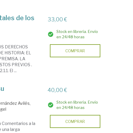
ales de los
33,00 €
Stock en librería. Envío
en 24/48 horas
LOS DERECHOS
COMPRAR
E HISTORIA: EL
PREMISA. LA
STOS PREVIOS .
.1. El ...
su
40,00 €
Stock en librería. Envío
ernández Avilés,
en 24/48 horas
ngel
COMPRAR
n Comentarios a la
e una larga