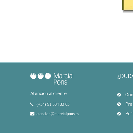
¿DUD
Atención al cliente
Com
Pre
(+34) 91 304 33 03
Polí
atencion@marcialpons.es