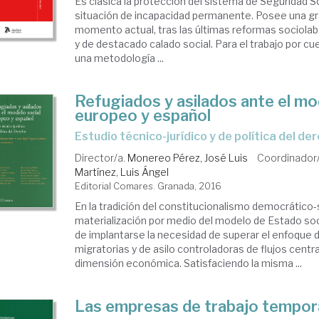
Es clásica la protección del sistema de Seguridad So
situación de incapacidad permanente. Posee una gra
momento actual, tras las últimas reformas sociolab
y de destacado calado social. Para el trabajo por c
una metodología ...
Refugiados y asilados ante el mo
europeo y español
estudio técnico-jurídico y de política del de
Director/a.
Monereo Pérez, José Luis
Coordinador
Martínez, Luis Ángel
Editorial Comares. Granada, 2016
En la tradición del constitucionalismo democrático-s
materialización por medio del modelo de Estado soc
de implantarse la necesidad de superar el enfoque de
migratorias y de asilo controladoras de flujos centr
dimensión económica. Satisfaciendo la misma ...
Las empresas de trabajo tempor