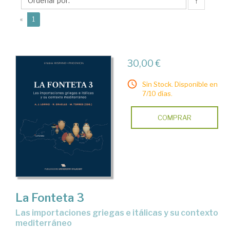
Mariano
↑
(current)
«
1
30,00 €
Sin Stock. Disponible en
7/10 días.
COMPRAR
La Fonteta 3
las importaciones griegas e itálicas y su contexto
mediterráneo