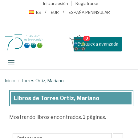
Iniciar sesión
Registrarse
ES
EUR
ESPAÑA PENINSULAR
0
Busqueda avanzada
Toggle navigation
Inicio
Torres Ortiz, Mariano
Libros de Torres Ortiz, Mariano
Libros
de
Mostrando
libros encontrados.
1
páginas.
Torres
Ortiz,