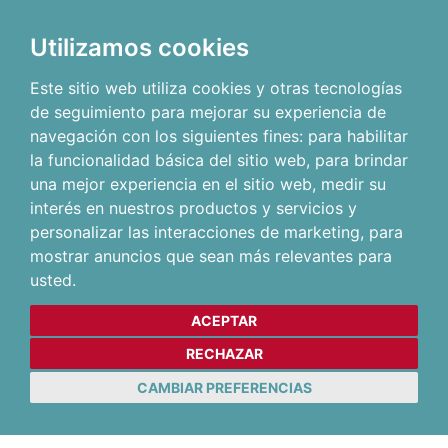
Utilizamos cookies
Este sitio web utiliza cookies y otras tecnologías
de seguimiento para mejorar su experiencia de
navegación con los siguientes fines:
para habilitar
la funcionalidad básica del sitio web
,
para brindar
una mejor experiencia en el sitio web
,
medir su
interés en nuestros productos y servicios y
personalizar las interacciones de marketing
,
para
mostrar anuncios que sean más relevantes para
usted
.
ACEPTAR
RECHAZAR
CAMBIAR PREFERENCIAS