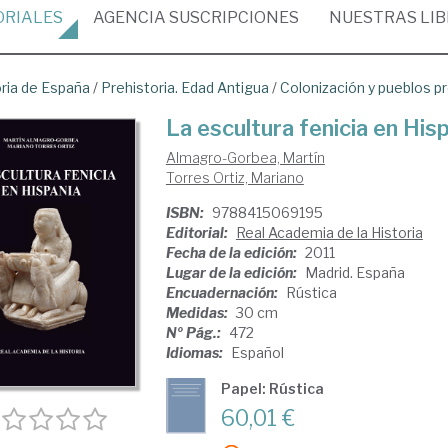
ORIALES
AGENCIA
SUSCRIPCIONES
NUESTRAS
LI
oria de España
/
Prehistoria. Edad Antigua
/
Colonización y pueblos 
La escultura fenicia en His
Almagro-Gorbea, Martín
Torres Ortiz, Mariano
ISBN:
9788415069195
Editorial:
Real Academia de la Historia
Fecha de la edición:
2011
Lugar de la edición:
Madrid. España
Encuadernación:
Rústica
Medidas:
30 cm
Nº Pág.:
472
Idiomas:
Español
Papel: Rústica
60,01 €