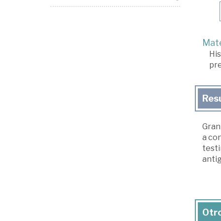
Mate
His
pr
Res
Gran 
a con
testi
antig
Otro