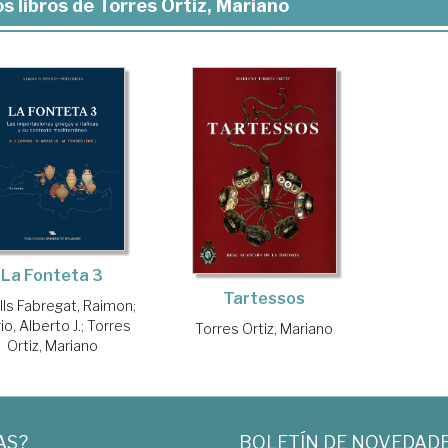
s libros de Torres Ortiz, Mariano
La Fonteta 3
Tartessos
lls Fabregat, Raimon
;
io, Alberto J.
;
Torres
Torres Ortiz, Mariano
Ortiz, Mariano
AS?
BOLETÍN DE NOVEDAD