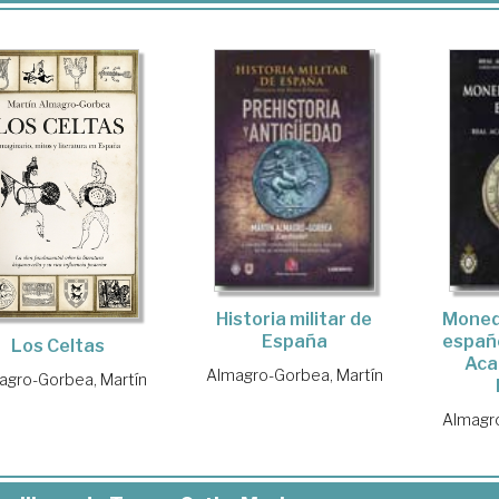
Historia militar de
Moned
España
españo
Los Celtas
Aca
Almagro-Gorbea, Martín
agro-Gorbea, Martín
Almagro