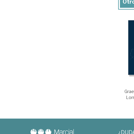
Otro
Grae
Lorr
¿DUD