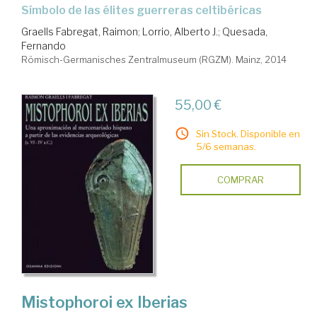
símbolo de las élites guerreras celtibéricas
Graells Fabregat, Raimon
;
Lorrio, Alberto J.
;
Quesada,
Fernando
Römisch-Germanisches Zentralmuseum (RGZM). Mainz, 2014
55,00 €
Sin Stock. Disponible en
5/6 semanas.
COMPRAR
Mistophoroi ex Iberias