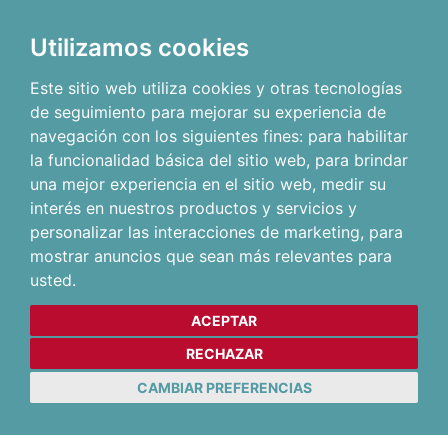
Utilizamos cookies
Este sitio web utiliza cookies y otras tecnologías
de seguimiento para mejorar su experiencia de
navegación con los siguientes fines:
para habilitar
la funcionalidad básica del sitio web
,
para brindar
una mejor experiencia en el sitio web
,
medir su
interés en nuestros productos y servicios y
personalizar las interacciones de marketing
,
para
mostrar anuncios que sean más relevantes para
usted
.
ACEPTAR
RECHAZAR
CAMBIAR PREFERENCIAS