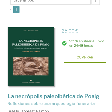
Raimon
↑
(current)
«
1
25,00 €
Stock en librería. Envío
en 24/48 horas
COMPRAR
La necrópolis paleoibérica de Poaig
reflexiones sobre una arqueología funeraria
Graells Fabregat, Raimon