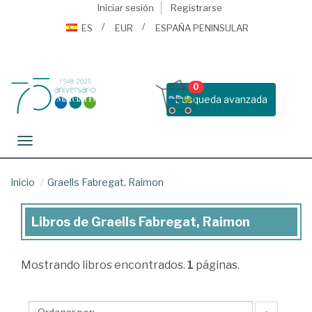
Iniciar sesión
Registrarse
ES
EUR
ESPAÑA PENINSULAR
0
Busqueda avanzada
Toggle navigation
Inicio
Graells Fabregat, Raimon
Libros de Graells Fabregat, Raimon
Libros
de
Mostrando
libros encontrados.
1
páginas.
Graells
Fabregat,