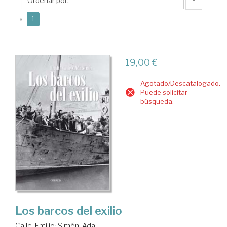
↑
(current)
«
1
19,00 €
Agotado/Descatalogado.
Puede solicitar
búsqueda.
Los barcos del exilio
Calle, Emilio
;
Simón, Ada