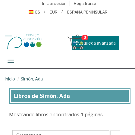
Iniciar sesión
Registrarse
ES
EUR
ESPAÑA PENINSULAR
0
Busqueda avanzada
Toggle navigation
Inicio
Simón, Ada
Libros de Simón, Ada
Libros
de
Mostrando
libros encontrados.
1
páginas.
Simón,
Ada