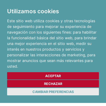
Utilizamos cookies
Este sitio web utiliza cookies y otras tecnologías
de seguimiento para mejorar su experiencia de
navegación con los siguientes fines:
para habilitar
la funcionalidad básica del sitio web
,
para brindar
una mejor experiencia en el sitio web
,
medir su
interés en nuestros productos y servicios y
personalizar las interacciones de marketing
,
para
mostrar anuncios que sean más relevantes para
usted
.
ACEPTAR
RECHAZAR
CAMBIAR PREFERENCIAS