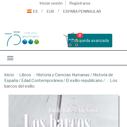
Iniciar sesión
Registrarse
ES
EUR
ESPAÑA PENINSULAR
0
Busqueda avanzada
Toggle navigation
Inicio
Libros
Historia y Ciencias Humanas
/
Historia de
España
/
Edad Contemporánea
/
El exilio republicano
/
Los
barcos del exilio