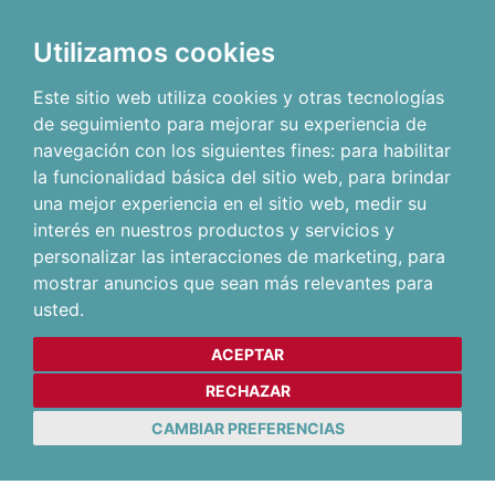
Utilizamos cookies
Este sitio web utiliza cookies y otras tecnologías
de seguimiento para mejorar su experiencia de
navegación con los siguientes fines:
para habilitar
la funcionalidad básica del sitio web
,
para brindar
una mejor experiencia en el sitio web
,
medir su
interés en nuestros productos y servicios y
personalizar las interacciones de marketing
,
para
mostrar anuncios que sean más relevantes para
usted
.
ACEPTAR
RECHAZAR
CAMBIAR PREFERENCIAS