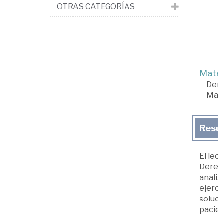
OTRAS CATEGORÍAS
Mate
De
Man
Res
El l
Derec
anali
ejerc
soluc
pacie