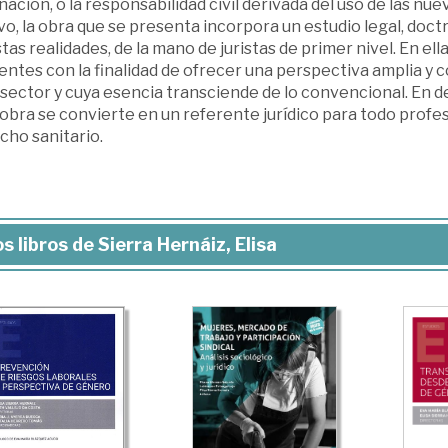
ación, o la responsabilidad civil derivada del uso de las nue
o, la obra que se presenta incorpora un estudio legal, doct
tas realidades, de la mano de juristas de primer nivel. En el
rentes con la finalidad de ofrecer una perspectiva amplia 
sector y cuya esencia transciende de lo convencional. En def
obra se convierte en un referente jurídico para todo profes
cho sanitario.
s libros de Sierra Hernáiz, Elisa