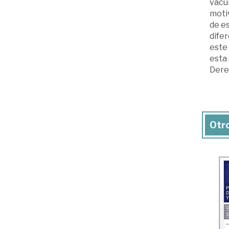
vacun
motiv
de es
dife
este 
esta 
Dere
Otro