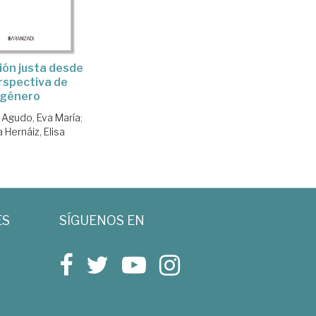
ión justa desde
erspectiva de
género
 Agudo, Eva María
;
a Hernáiz, Elisa
ES
SÍGUENOS EN