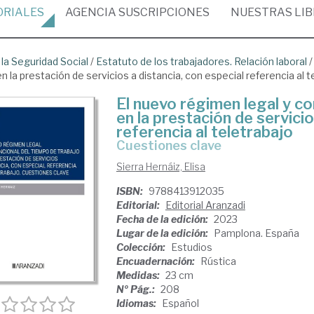
ORIALES
AGENCIA
SUSCRIPCIONES
NUESTRAS
LI
 la Seguridad Social
/
Estatuto de los trabajadores. Relación laboral
 la prestación de servicios a distancia, con especial referencia al t
El nuevo régimen legal y co
en la prestación de servicio
referencia al teletrabajo
Cuestiones clave
Sierra Hernáiz, Elisa
ISBN:
9788413912035
Editorial:
Editorial Aranzadi
Fecha de la edición:
2023
Lugar de la edición:
Pamplona. España
Colección:
Estudios
Encuadernación:
Rústica
Medidas:
23 cm
Nº Pág.:
208
Idiomas:
Español