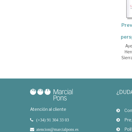
Prev
pers
Aye
Her
Sierr
¿DUD
Atención al cliente
Com
Pre
(+34) 91 304 33 03
Polí
atencion@marcialpons.es