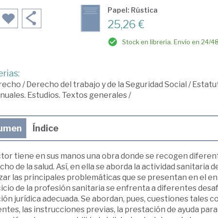
Papel: Rústica
25,26 €
Stock en librería. Envío en 24/4
rias:
recho
/
Derecho del trabajo y de la Seguridad Social
/
Estatut
uales. Estudios. Textos generales
/
umen
Índice
ector tiene en sus manos una obra donde se recogen diferent
ho de la salud. Así, en ella se aborda la actividad sanitaria 
zar las principales problemáticas que se presentan en el en
icio de la profesión sanitaria se enfrenta a diferentes desa
ión jurídica adecuada. Se abordan, pues, cuestiones tales 
ntes, las instrucciones previas, la prestación de ayuda para 