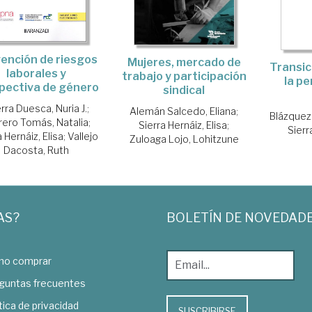
ención de riesgos
Mujeres, mercado de
Transic
laborales y
trabajo y participación
la p
pectiva de género
sindical
rra Duesca, Nuria J.
;
Alemán Salcedo, Eliana
;
Blázquez
rero Tomás, Natalia
;
Sierra Hernáiz, Elisa
;
Sierr
a Hernáiz, Elisa
;
Vallejo
Zuloaga Lojo, Lohitzune
Dacosta, Ruth
AS?
BOLETÍN DE NOVEDAD
o comprar
guntas frecuentes
tica de privacidad
SUSCRIBIRSE