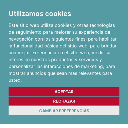
Utilizamos cookies
Este sitio web utiliza cookies y otras tecnologías
de seguimiento para mejorar su experiencia de
navegación con los siguientes fines:
para habilitar
la funcionalidad básica del sitio web
,
para brindar
una mejor experiencia en el sitio web
,
medir su
interés en nuestros productos y servicios y
personalizar las interacciones de marketing
,
para
mostrar anuncios que sean más relevantes para
usted
.
ACEPTAR
RECHAZAR
CAMBIAR PREFERENCIAS