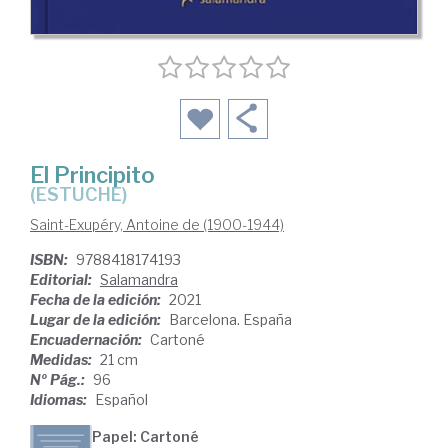
El Principito
(ESTUCHE)
Saint-Exupéry, Antoine de (1900-1944)
ISBN:
9788418174193
Editorial:
Salamandra
Fecha de la edición:
2021
Lugar de la edición:
Barcelona. España
Encuadernación:
Cartoné
Medidas:
21 cm
Nº Pág.:
96
Idiomas:
Español
Papel: Cartoné