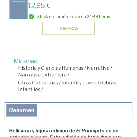
12,95 €
Stock en librería. Envío en 24/48 horas
COMPRAR
Materias:
Historia y Ciencias Humanas
/
Narrativa
/
Narrativa extranjera
/
Otras Categorías
/
Infantil y Juvenil
/
Obras
Infantiles
/
Resumen
Bellísima y lujosa edición de
El Principito
en un