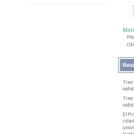
Mate
His
Ot
Res
Tras 
sabid
Tras 
sabid
El Pr
céleb
unive