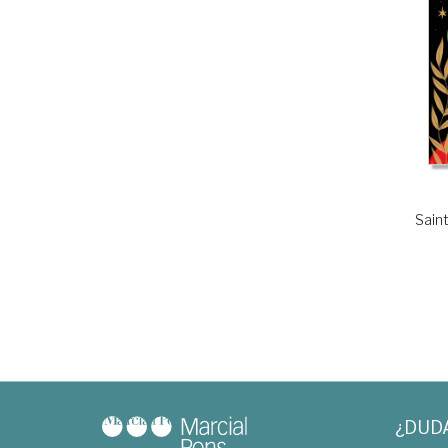
Sain
¿DUD