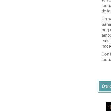
tanto
lectu
de la
Un av
Sahar
peque
ambos
exist
hace
Con i
lectu
Otro