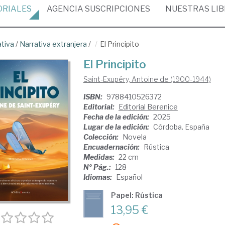
ORIALES
AGENCIA
SUSCRIPCIONES
NUESTRAS
LI
ativa
/
Narrativa extranjera
/
El Principito
El Principito
Saint-Exupéry, Antoine de (1900-1944)
ISBN:
9788410526372
Editorial:
Editorial Berenice
Fecha de la edición:
2025
Lugar de la edición:
Córdoba. España
Colección:
Novela
Encuadernación:
Rústica
Medidas:
22 cm
Nº Pág.:
128
Idiomas:
Español
Papel: Rústica
13,95 €