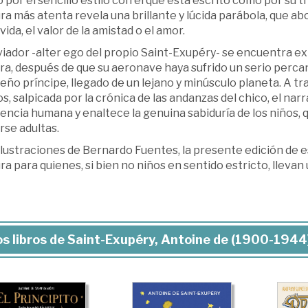
 por el sencillo estilo con el que está escrito como por su 
ra más atenta revela una brillante y lúcida parábola, que 
 vida, el valor de la amistad o el amor.
iador -alter ego del propio Saint-Exupéry- se encuentra ext
a, después de que su aeronave haya sufrido un serio percan
ño príncipe, llegado de un lejano y minúsculo planeta. A tr
, salpicada por la crónica de las andanzas del chico, el nar
encia humana y enaltece la genuina sabiduría de los niños, q
rse adultas.
lustraciones de Bernardo Fuentes, la presente edición de est
ra para quienes, si bien no niños en sentido estricto, llevan 
s libros de Saint-Exupéry, Antoine de (1900-1944