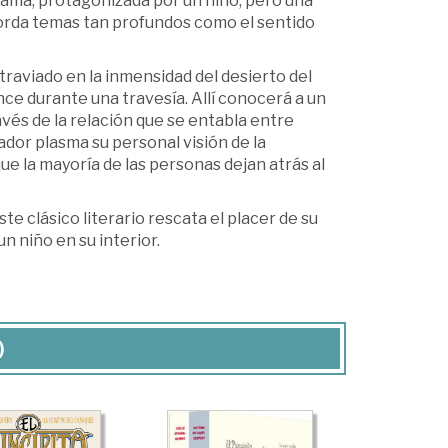
trama, protagonizada por un niño, pero una
aborda temas tan profundos como el sentido
raviado en la inmensidad del desierto del
ce durante una travesía. Allí conocerá a un
avés de la relación que se entabla entre
rador plasma su personal visión de la
ue la mayoría de las personas dejan atrás al
e clásico literario rescata el placer de su
un niño en su interior.
)