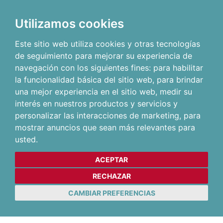
Utilizamos cookies
Este sitio web utiliza cookies y otras tecnologías
de seguimiento para mejorar su experiencia de
navegación con los siguientes fines:
para habilitar
la funcionalidad básica del sitio web
,
para brindar
una mejor experiencia en el sitio web
,
medir su
interés en nuestros productos y servicios y
personalizar las interacciones de marketing
,
para
mostrar anuncios que sean más relevantes para
usted
.
ACEPTAR
RECHAZAR
CAMBIAR PREFERENCIAS