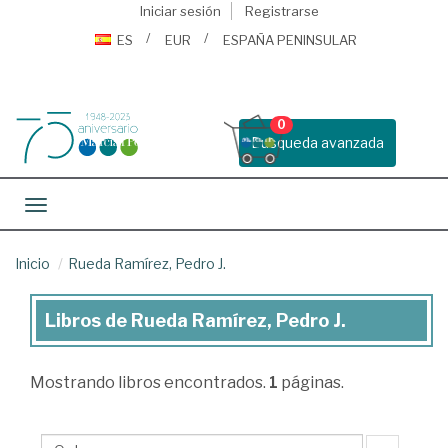
Iniciar sesión
Registrarse
ES
EUR
ESPAÑA PENINSULAR
0
Busqueda avanzada
Toggle navigation
Inicio
Rueda Ramírez, Pedro J.
Libros de Rueda Ramírez, Pedro J.
Libros
de
Mostrando
libros encontrados.
1
páginas.
Rueda
Ramírez,