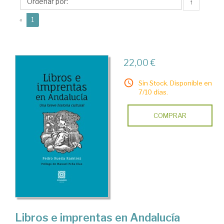
Pedro
↑
J.
(current)
«
1
22,00 €
Sin Stock. Disponible en
7/10 días.
COMPRAR
Libros e imprentas en Andalucía