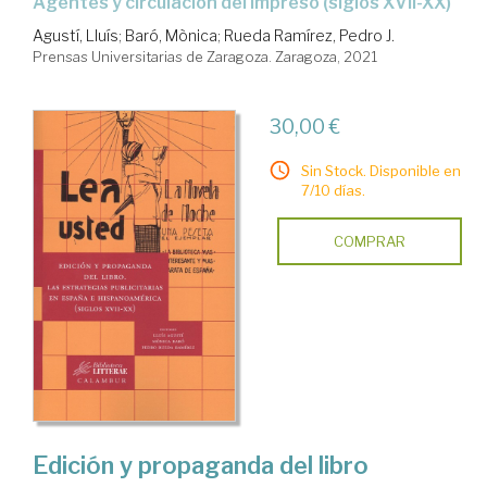
agentes y circulación del impreso (siglos XVII-XX)
Agustí, Lluís
;
Baró, Mònica
;
Rueda Ramírez, Pedro J.
Prensas Universitarias de Zaragoza. Zaragoza, 2021
30,00 €
Sin Stock. Disponible en
7/10 días.
COMPRAR
Edición y propaganda del libro