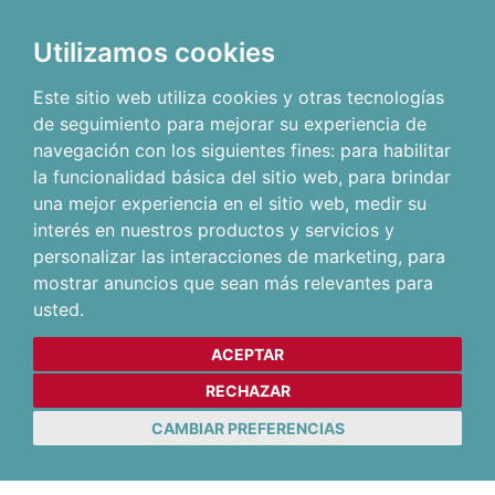
Utilizamos cookies
Este sitio web utiliza cookies y otras tecnologías
de seguimiento para mejorar su experiencia de
navegación con los siguientes fines:
para habilitar
la funcionalidad básica del sitio web
,
para brindar
una mejor experiencia en el sitio web
,
medir su
interés en nuestros productos y servicios y
personalizar las interacciones de marketing
,
para
mostrar anuncios que sean más relevantes para
usted
.
ACEPTAR
RECHAZAR
CAMBIAR PREFERENCIAS