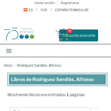
Iniciar sesión
Registrarse
ES
EUR
ESPAÑA PENINSULAR
0
Busqueda avanzada
Toggle navigation
Inicio
Rodríguez Sandiás, Alfonso
Libros de Rodríguez Sandiás, Alfonso
Libros
de
Mostrando
libros encontrados.
1
páginas.
Rodríguez
Sandiás,