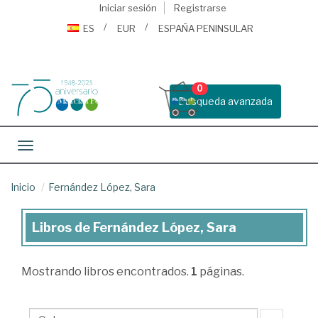
Iniciar sesión
Registrarse
ES
EUR
ESPAÑA PENINSULAR
0
Busqueda avanzada
Toggle navigation
Inicio
Fernández López, Sara
Libros de Fernández López, Sara
Libros
de
Mostrando
libros encontrados.
1
páginas.
Fernández
López,