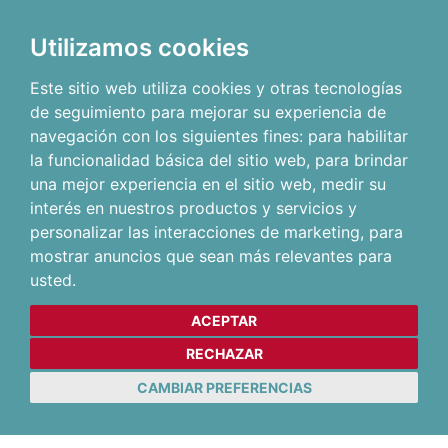
Utilizamos cookies
Este sitio web utiliza cookies y otras tecnologías
de seguimiento para mejorar su experiencia de
navegación con los siguientes fines:
para habilitar
la funcionalidad básica del sitio web
,
para brindar
una mejor experiencia en el sitio web
,
medir su
interés en nuestros productos y servicios y
personalizar las interacciones de marketing
,
para
mostrar anuncios que sean más relevantes para
usted
.
ACEPTAR
RECHAZAR
CAMBIAR PREFERENCIAS