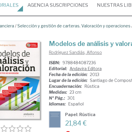
ORIALES
AGENCIA
SUSCRIPCIONES
NUESTRAS
LI
nanciera
/
Selección y gestión de carteras. Valoración y operaciones
Modelos de análisis y valor
Rodríguez Sandiás, Alfonso
ISBN:
9788484087236
Editorial:
Andavira Editora
Fecha de la edición:
2013
Lugar de la edición:
Santiago de Compost
Encuadernación:
Rústica
Medidas:
23 cm
Nº Pág.:
301
Idiomas:
Español
Papel: Rústica
21,84 €