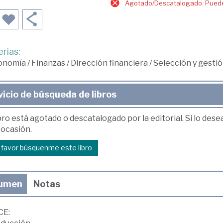
Agotado/Descatalogado. Puede 
rias:
onomía
/
Finanzas
/
Dirección financiera
/
Selección y gestió
vicio de búsqueda de libros
bro está agotado o descatalogado por la editorial. Si lo des
 ocasión.
r favor búsquenme este libro
umen
Notas
CE: