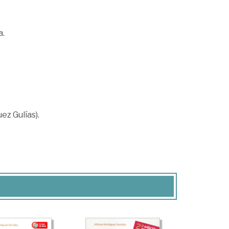
a.
z Gulías).