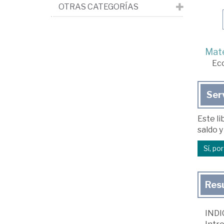
OTRAS CATEGORÍAS
Mate
Ec
Ser
Este li
saldo y
Sí, po
Res
INDI