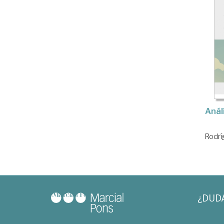
Análi
Rodrí
¿DUD