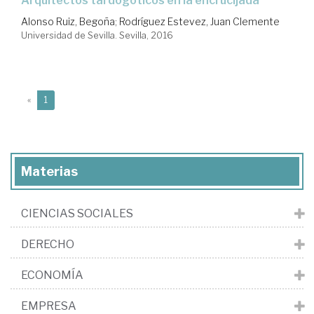
arquitectos tardogóticos en la encrucijada
Alonso Ruiz, Begoña
;
Rodríguez Estevez, Juan Clemente
Universidad de Sevilla. Sevilla, 2016
(current)
«
1
Materias
CIENCIAS SOCIALES
DERECHO
ECONOMÍA
EMPRESA