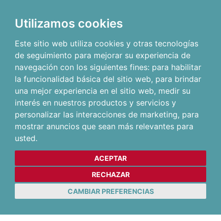
Utilizamos cookies
Este sitio web utiliza cookies y otras tecnologías
de seguimiento para mejorar su experiencia de
navegación con los siguientes fines:
para habilitar
la funcionalidad básica del sitio web
,
para brindar
una mejor experiencia en el sitio web
,
medir su
interés en nuestros productos y servicios y
personalizar las interacciones de marketing
,
para
mostrar anuncios que sean más relevantes para
usted
.
ACEPTAR
RECHAZAR
CAMBIAR PREFERENCIAS