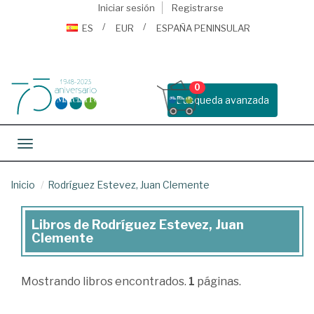
Iniciar sesión
Registrarse
ES
EUR
ESPAÑA PENINSULAR
0
Busqueda avanzada
Toggle navigation
Inicio
Rodríguez Estevez, Juan Clemente
Libros de Rodríguez Estevez, Juan
Libros
Clemente
de
Rodríguez
Mostrando
libros encontrados.
1
páginas.
Estevez,