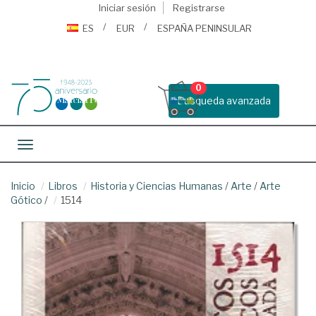
Iniciar sesión
Registrarse
ES
EUR
ESPAÑA PENINSULAR
0
Busqueda avanzada
Toggle navigation
Inicio
Libros
Historia y Ciencias Humanas
/
Arte
/
Arte
Gótico
/
1514