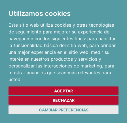
Utilizamos cookies
Este sitio web utiliza cookies y otras tecnologías
de seguimiento para mejorar su experiencia de
navegación con los siguientes fines:
para habilitar
la funcionalidad básica del sitio web
,
para brindar
una mejor experiencia en el sitio web
,
medir su
interés en nuestros productos y servicios y
personalizar las interacciones de marketing
,
para
mostrar anuncios que sean más relevantes para
usted
.
ACEPTAR
RECHAZAR
CAMBIAR PREFERENCIAS