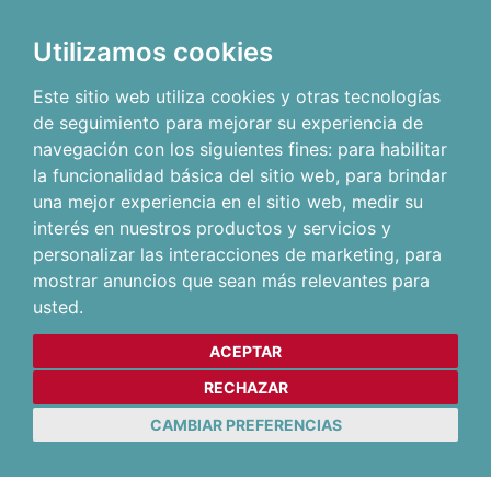
Utilizamos cookies
Este sitio web utiliza cookies y otras tecnologías
de seguimiento para mejorar su experiencia de
navegación con los siguientes fines:
para habilitar
la funcionalidad básica del sitio web
,
para brindar
una mejor experiencia en el sitio web
,
medir su
interés en nuestros productos y servicios y
personalizar las interacciones de marketing
,
para
mostrar anuncios que sean más relevantes para
usted
.
ACEPTAR
RECHAZAR
CAMBIAR PREFERENCIAS