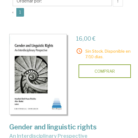
Maribel
↑
del
(current)
«
1
16,00 €
Sin Stock. Disponible en
7/10 días.
COMPRAR
Gender and linguistic rights
An Interdisciplinary Prespective