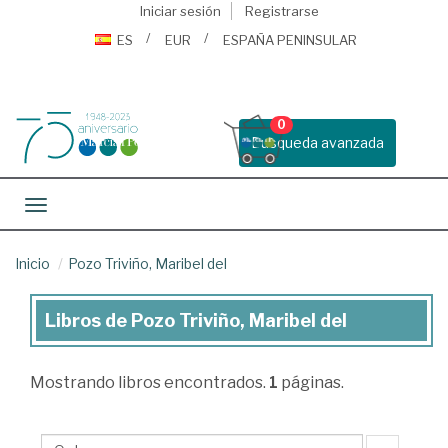
Iniciar sesión
Registrarse
ES
EUR
ESPAÑA PENINSULAR
0
Busqueda avanzada
Toggle navigation
Inicio
Pozo Triviño, Maribel del
Libros de Pozo Triviño, Maribel del
Libros
de
Mostrando
libros encontrados.
1
páginas.
Pozo
Triviño,