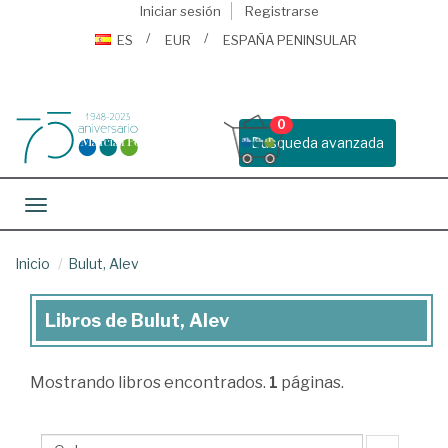
Iniciar sesión
Registrarse
ES
EUR
ESPAÑA PENINSULAR
0
Busqueda avanzada
Toggle navigation
Inicio
Bulut, Alev
Libros de Bulut, Alev
Libros
de
Mostrando
libros encontrados.
1
páginas.
Bulut,
Alev