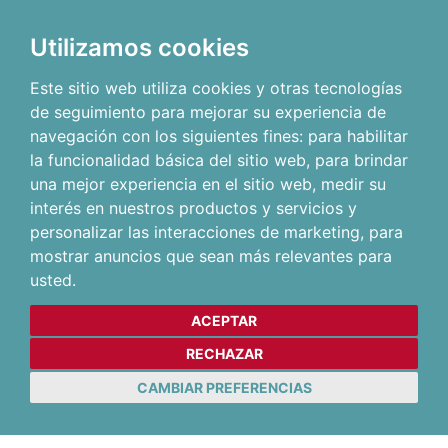
Utilizamos cookies
Este sitio web utiliza cookies y otras tecnologías
de seguimiento para mejorar su experiencia de
navegación con los siguientes fines:
para habilitar
la funcionalidad básica del sitio web
,
para brindar
una mejor experiencia en el sitio web
,
medir su
interés en nuestros productos y servicios y
personalizar las interacciones de marketing
,
para
mostrar anuncios que sean más relevantes para
usted
.
ACEPTAR
RECHAZAR
CAMBIAR PREFERENCIAS