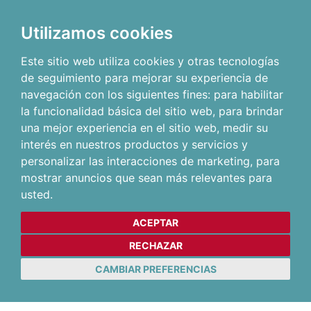
Utilizamos cookies
Este sitio web utiliza cookies y otras tecnologías
de seguimiento para mejorar su experiencia de
navegación con los siguientes fines:
para habilitar
la funcionalidad básica del sitio web
,
para brindar
una mejor experiencia en el sitio web
,
medir su
interés en nuestros productos y servicios y
personalizar las interacciones de marketing
,
para
mostrar anuncios que sean más relevantes para
usted
.
ACEPTAR
RECHAZAR
CAMBIAR PREFERENCIAS