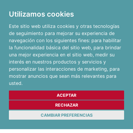
Utilizamos cookies
Este sitio web utiliza cookies y otras tecnologías
de seguimiento para mejorar su experiencia de
navegación con los siguientes fines:
para habilitar
la funcionalidad básica del sitio web
,
para brindar
una mejor experiencia en el sitio web
,
medir su
interés en nuestros productos y servicios y
personalizar las interacciones de marketing
,
para
mostrar anuncios que sean más relevantes para
usted
.
ACEPTAR
RECHAZAR
CAMBIAR PREFERENCIAS