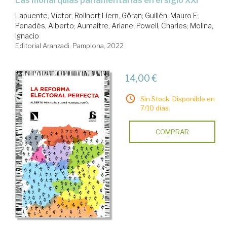
las monarquías parlamentarias en el siglo XXI
Lapuente, Víctor
;
Rollnert Liern, Göran
;
Guillén, Mauro F.
;
Penadés, Alberto
;
Aumaitre, Ariane
;
Powell, Charles
;
Molina,
Ignacio
Editorial Aranzadi. Pamplona, 2022
14,00 €
Sin Stock. Disponible en
7/10 días.
COMPRAR