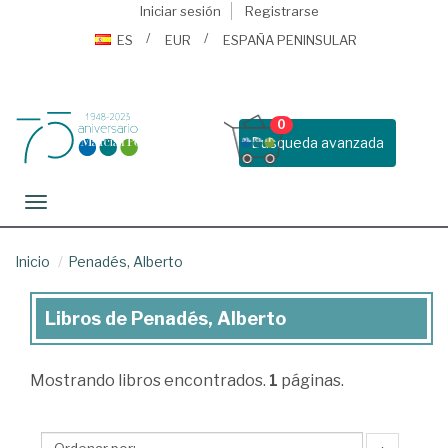
Iniciar sesión
Registrarse
ES
EUR
ESPAÑA PENINSULAR
0
Busqueda avanzada
Toggle navigation
Inicio
Penadés, Alberto
Libros de Penadés, Alberto
Libros
de
Mostrando
libros encontrados.
1
páginas.
Penadés,
Alberto