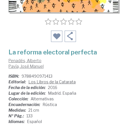
La reforma electoral perfecta
Penadés, Alberto
Pavía, José Manuel
ISBN:
9788490971413
Editorial:
Los Libros de la Catarata
Fecha de la edición:
2016
Lugar de la edición:
Madrid. España
Colección:
Alternativas
Encuadernación:
Rústica
Medidas:
21 cm
Nº Pág.:
133
Idiomas:
Español