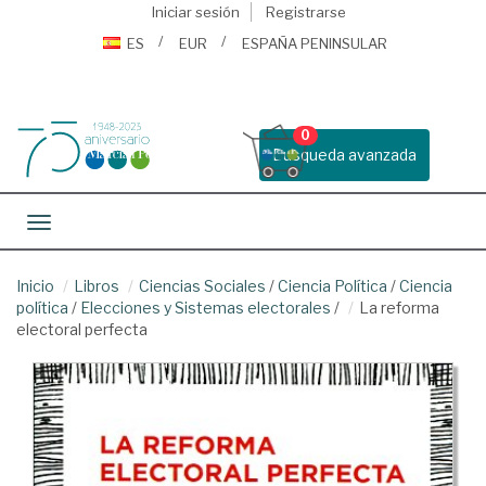
Iniciar sesión
Registrarse
ES
EUR
ESPAÑA PENINSULAR
0
Busqueda avanzada
Toggle navigation
Inicio
Libros
Ciencias Sociales
/
Ciencia Política
/
Ciencia
política
/
Elecciones y Sistemas electorales
/
La reforma
electoral perfecta