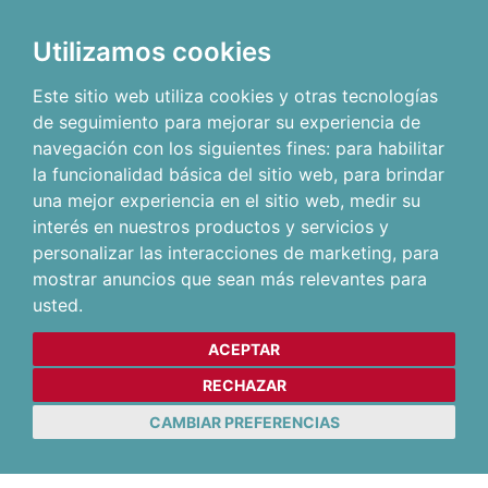
Utilizamos cookies
Este sitio web utiliza cookies y otras tecnologías
de seguimiento para mejorar su experiencia de
navegación con los siguientes fines:
para habilitar
la funcionalidad básica del sitio web
,
para brindar
una mejor experiencia en el sitio web
,
medir su
interés en nuestros productos y servicios y
personalizar las interacciones de marketing
,
para
mostrar anuncios que sean más relevantes para
usted
.
ACEPTAR
RECHAZAR
CAMBIAR PREFERENCIAS