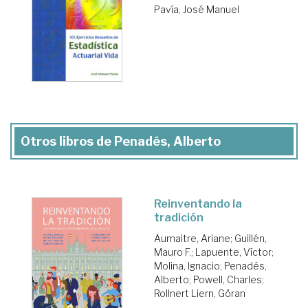
Pavía, José Manuel
Otros libros de Penadés, Alberto
Reinventando la
tradición
Aumaitre, Ariane
;
Guillén,
Mauro F.
;
Lapuente, Víctor
;
Molina, Ignacio
;
Penadés,
Alberto
;
Powell, Charles
;
Rollnert Liern, Göran