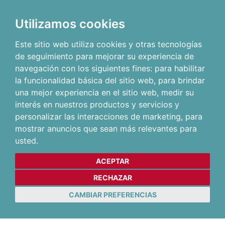
Utilizamos cookies
Este sitio web utiliza cookies y otras tecnologías
de seguimiento para mejorar su experiencia de
navegación con los siguientes fines:
para habilitar
la funcionalidad básica del sitio web
,
para brindar
una mejor experiencia en el sitio web
,
medir su
interés en nuestros productos y servicios y
personalizar las interacciones de marketing
,
para
mostrar anuncios que sean más relevantes para
usted
.
ACEPTAR
RECHAZAR
CAMBIAR PREFERENCIAS