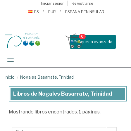
Iniciar sesión
Registrarse
ES
EUR
ESPAÑA PENINSULAR
0
Busqueda avanzada
Toggle navigation
Inicio
Nogales Basarrate, Trinidad
Libros de Nogales Basarrate, Trinidad
Libros
de
Mostrando
libros encontrados.
1
páginas.
Nogales
Basarrate,