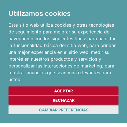
Utilizamos cookies
Este sitio web utiliza cookies y otras tecnologías
de seguimiento para mejorar su experiencia de
navegación con los siguientes fines:
para habilitar
la funcionalidad básica del sitio web
,
para brindar
una mejor experiencia en el sitio web
,
medir su
interés en nuestros productos y servicios y
personalizar las interacciones de marketing
,
para
mostrar anuncios que sean más relevantes para
usted
.
ACEPTAR
RECHAZAR
CAMBIAR PREFERENCIAS