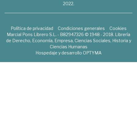
2022.
Política de privacidad
Condiciones generales
Cookies
Marcial Pons Librero S.L. - B82947326 © 1948 - 2018. Librería
de Derecho, Economía, Empresa, Ciencias Sociales, Historia y
Ciencias Humanas
Hospedaje y desarrollo
OPTYMA