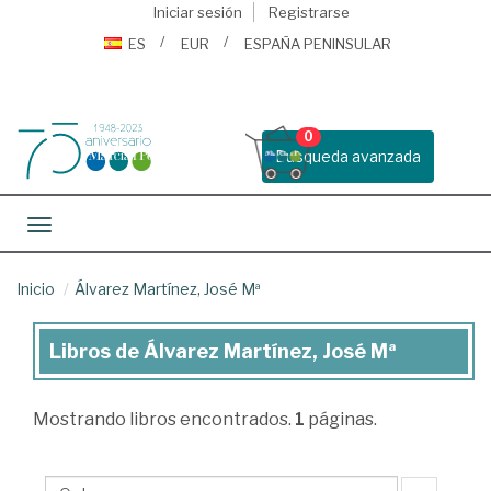
Iniciar sesión
Registrarse
ES
EUR
ESPAÑA PENINSULAR
0
Busqueda avanzada
Toggle navigation
Inicio
Álvarez Martínez, José Mª
Libros de Álvarez Martínez, José Mª
Libros
de
Mostrando
libros encontrados.
1
páginas.
Álvarez
Martínez,