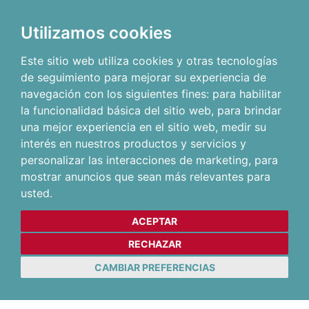
Utilizamos cookies
Este sitio web utiliza cookies y otras tecnologías
de seguimiento para mejorar su experiencia de
navegación con los siguientes fines:
para habilitar
la funcionalidad básica del sitio web
,
para brindar
una mejor experiencia en el sitio web
,
medir su
interés en nuestros productos y servicios y
personalizar las interacciones de marketing
,
para
mostrar anuncios que sean más relevantes para
usted
.
ACEPTAR
RECHAZAR
CAMBIAR PREFERENCIAS