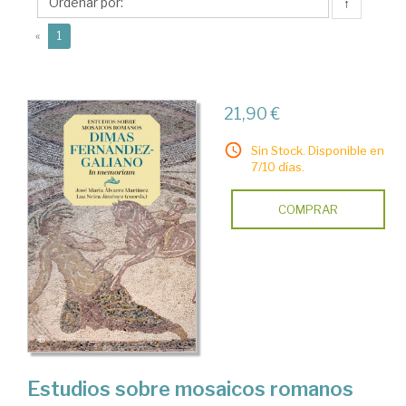
José
↑
Mª
(current)
«
1
21,90 €
Sin Stock. Disponible en
7/10 días.
COMPRAR
Estudios sobre mosaicos romanos