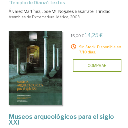
'Templo de Diana': textos
Álvarez Martínez, José Mª
;
Nogales Basarrate, Trinidad
Asamblea de Extremadura. Mérida, 2003
14,25 €
15,00 €
Sin Stock. Disponible en
7/10 días.
COMPRAR
Museos arqueológicos para el siglo
XXI