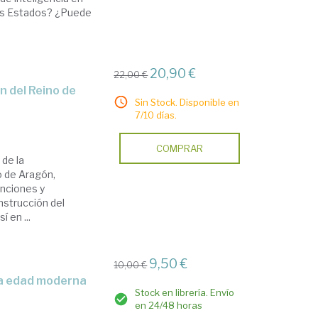
 los Estados? ¿Puede
20,90 €
22,00 €
Sin Stock. Disponible en
7/10 días.
COMPRAR
 de la
o de Aragón,
unciones y
nstrucción del
 en ...
9,50 €
10,00 €
 la edad moderna
Stock en librería. Envío
en 24/48 horas