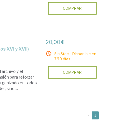
COMPRAR
20,00 €
os XVI y XVII)
Sin Stock. Disponible en
7/10 días.
 archivo y el
COMPRAR
asión para reforzar
 organizado en todos
r, sino ...
(current)
«
1