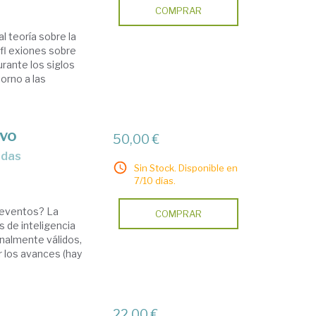
COMPRAR
l teoría sobre la
efl exiones sobre
rante los siglos
orno a las
ivo
50,00 €
adas
Sin Stock. Disponible en
7/10 días.
s eventos? La
COMPRAR
s de inteligencia
onalmente válidos,
 los avances (hay
22,00 €