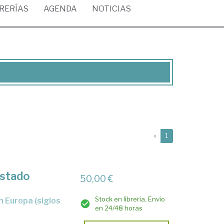
BRERÍAS
AGENDA
NOTICIAS
(current)
«
1
Estado
50,00 €
Stock en librería. Envío
en 24/48 horas