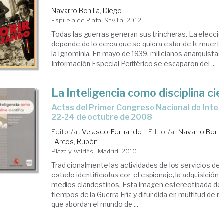
Navarro Bonilla, Diego
Espuela de Plata. Sevilla, 2012
Todas las guerras generan sus trincheras. La elecci
depende de lo cerca que se quiera estar de la muerte
la ignominia. En mayo de 1939, milicianos anarquista
Información Especial Periférico se escaparon del ...
La Inteligencia como disciplina ci
Actas del Primer Congreso Nacional de Inteligencia. Madrid,
22-24 de octubre de 2008
Editor/a .
Velasco, Fernando
Editor/a .
Navarro Boni
.
Arcos, Rubén
Plaza y Valdés . Madrid, 2010
Tradicionalmente las actividades de los servicios de
estado identificadas con el espionaje, la adquisició
medios clandestinos. Esta imagen estereotipada de
tiempos de la Guerra Fría y difundida en multitud de 
que abordan el mundo de ...