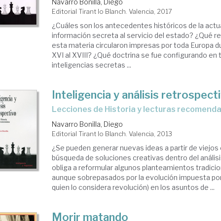
Navarro Bonilla, Diego
Editorial Tirant lo Blanch. Valencia, 2017
¿Cuáles son los antecedentes históricos de la actua
información secreta al servicio del estado? ¿Qué r
esta materia circularon impresas por toda Europa du
XVI al XVIII? ¿Qué doctrina se fue configurando en t
inteligencias secretas ...
Inteligencia y análisis retrospect
lecciones de Historia y lecturas recomend
Navarro Bonilla, Diego
Editorial Tirant lo Blanch. Valencia, 2013
¿Se pueden generar nuevas ideas a partir de viejo
búsqueda de soluciones creativas dentro del análisi
obliga a reformular algunos planteamientos tradici
aunque sobrepasados por la evolución impuesta por
quien lo considera revolución) en los asuntos de ...
Morir matando