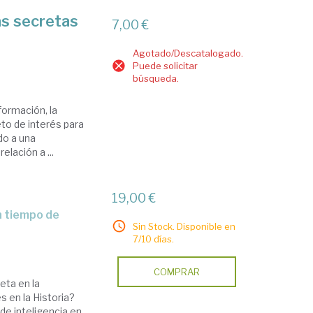
as secretas
7,00 €
Agotado/Descatalogado.
Puede solicitar
búsqueda.
formación, la
eto de interés para
do a una
elación a ...
19,00 €
Sin Stock. Disponible en
7/10 días.
COMPRAR
eta en la
s en la Historia?
e inteligencia en