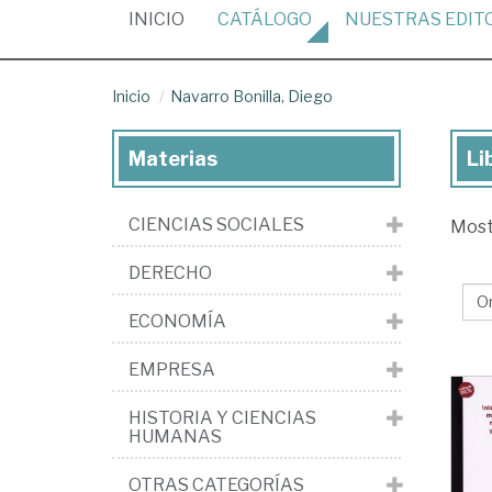
(CURRENT)
INICIO
CATÁLOGO
NUESTRAS
EDIT
Inicio
Navarro Bonilla, Diego
Materias
Li
Lib
de
CIENCIAS SOCIALES
Mos
Na
Bon
DERECHO
Di
ECONOMÍA
EMPRESA
HISTORIA Y CIENCIAS
HUMANAS
OTRAS CATEGORÍAS