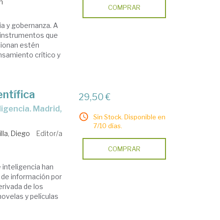
n
COMPRAR
cia y gobernanza. A
a instrumentos que
rcionan estén
ensamiento crítico y
entífica
29,50 €
Sin Stock. Disponible en
7/10 días.
lla, Diego
Editor/a
COMPRAR
 inteligencia han
n de información por
rivada de los
novelas y películas