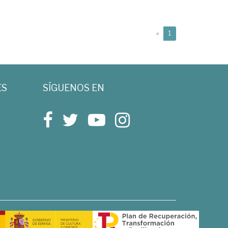
(current)
«
1
ES
SÍGUENOS EN