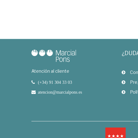
¿DUD
Atención al cliente
Com
Pre
(+34) 91 304 33 03
Polí
atencion@marcialpons.es