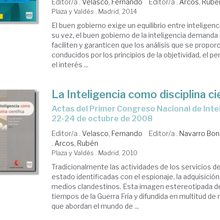
Editor/a .
Velasco, Fernando
Editor/a .
Arcos, Rubé
Plaza y Valdés . Madrid, 2014
El buen gobierno exige un equilibrio entre inteligen
su vez, el buen gobierno de la inteligencia demand
faciliten y garanticen que los análisis que se propo
conducidos por los principios de la objetividad, el p
el interés ...
La Inteligencia como disciplina ci
Actas del Primer Congreso Nacional de Inteligencia. Madrid,
22-24 de octubre de 2008
Editor/a .
Velasco, Fernando
Editor/a .
Navarro Boni
.
Arcos, Rubén
Plaza y Valdés . Madrid, 2010
Tradicionalmente las actividades de los servicios de
estado identificadas con el espionaje, la adquisició
medios clandestinos. Esta imagen estereotipada de
tiempos de la Guerra Fría y difundida en multitud de 
que abordan el mundo de ...