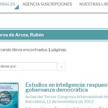
ORIALES
AGENCIA
SUSCRIPCIONES
NUESTRAS
LI
bros de Arcos, Rubén
ros
trando
libros encontrados.
1
páginas.
os,
bén
↑
Estudios en inteligencia: respues
gobernanza democrática
Actas del Tercer Congreso Internacional de Inteligencia,
Barcelona, 12 de noviembre de 2012