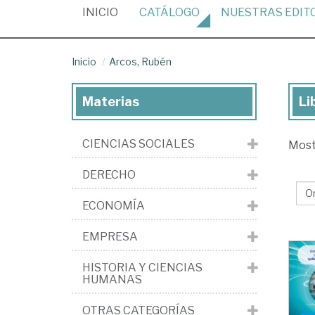
(CURRENT)
INICIO
CATÁLOGO
NUESTRAS
EDIT
Inicio
Arcos, Rubén
Materias
Li
Lib
de
CIENCIAS SOCIALES
Mos
Arc
Ru
DERECHO
ECONOMÍA
EMPRESA
HISTORIA Y CIENCIAS
HUMANAS
OTRAS CATEGORÍAS