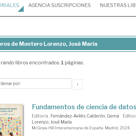
ORIALES
AGENCIA
SUSCRIPCIONES
NUESTRAS
LI
bros de Montero Lorenzo, José María
ros
trando
libros encontrados.
1
páginas.
ntero
enzo,
sé
↑
ría
Fundamentos de ciencia de dato
Editor/a .
Fernández-Avilés Calderón, Gema
Editor
Lorenzo, José María
McGraw-Hill Interamericana de España. Madrid, 2024