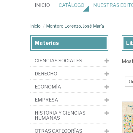
(CURRENT)
INICIO
CATÁLOGO
NUESTRAS
EDIT
Inicio
Montero Lorenzo, José María
Materias
Li
Lib
de
CIENCIAS SOCIALES
Mos
Mo
Lor
DERECHO
Jo
ECONOMÍA
Ma
EMPRESA
HISTORIA Y CIENCIAS
HUMANAS
OTRAS CATEGORÍAS