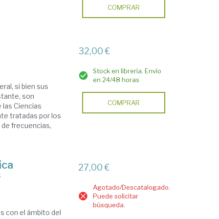
COMPRAR
32,00 €
Stock en librería. Envío
en 24/48 horas
al, si bien sus
stante, son
COMPRAR
 las Ciencias
te tratadas por los
 de frecuencias,
ica
27,00 €
s
Agotado/Descatalogado.
Puede solicitar
búsqueda.
s con el ámbito del