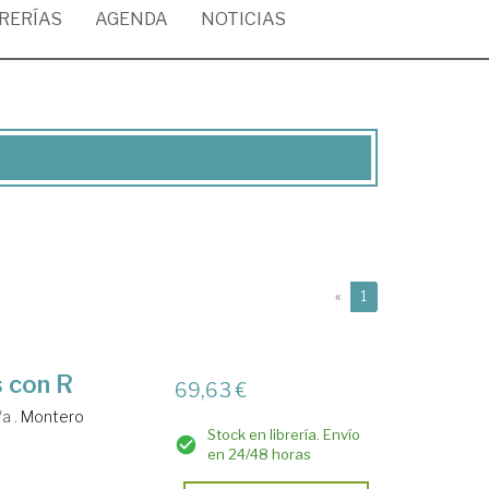
BRERÍAS
AGENDA
NOTICIAS
(current)
«
1
s con R
69,63 €
/a .
Montero
Stock en librería. Envío
en 24/48 horas