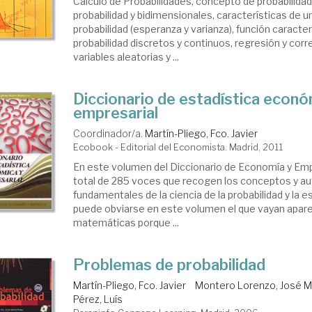
Cálculo de Probabilidades, concepto de probabilidad
probabilidad y bidimensionales, características de u
probabilidad (esperanza y varianza), función caracte
probabilidad discretos y continuos, regresión y corr
variables aleatorias y ...
Diccionario de estadística econó
empresarial
Coordinador/a.
Martín-Pliego, Fco. Javier
Ecobook - Editorial del Economista. Madrid, 2011
En este volumen del Diccionario de Economía y Emp
total de 285 voces que recogen los conceptos y a
fundamentales de la ciencia de la probabilidad y la e
puede obviarse en este volumen el que vayan apar
matemáticas porque ...
Problemas de probabilidad
Martín-Pliego, Fco. Javier
Montero Lorenzo, José M
Pérez, Luís