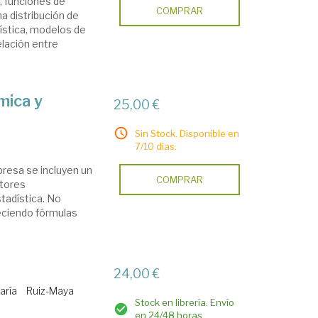
, funciones de
COMPRAR
na distribución de
rística, modelos de
elación entre
mica y
25,00 €
Sin Stock. Disponible en
7/10 días.
resa se incluyen un
COMPRAR
utores
stadística. No
eciendo fórmulas
24,00 €
aría
Ruiz-Maya
Stock en librería. Envío
en 24/48 horas