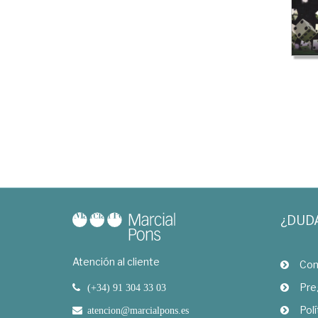
¿DUD
Atención al cliente
Com
Pre
(+34) 91 304 33 03
Polí
atencion@marcialpons.es