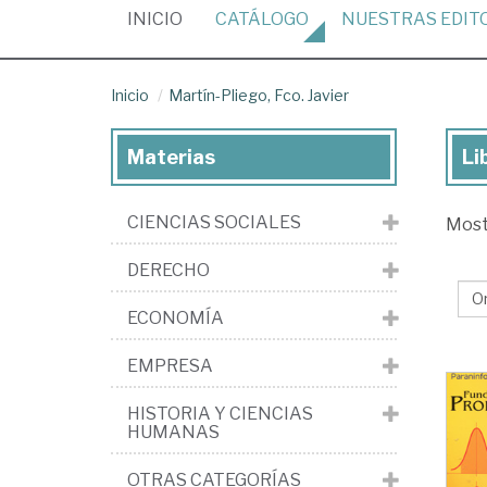
(CURRENT)
INICIO
CATÁLOGO
NUESTRAS
EDIT
Inicio
Martín-Pliego, Fco. Javier
Materias
Li
Lib
de
CIENCIAS SOCIALES
Mos
Mar
Pli
DERECHO
Fco
ECONOMÍA
Jav
EMPRESA
HISTORIA Y CIENCIAS
HUMANAS
OTRAS CATEGORÍAS