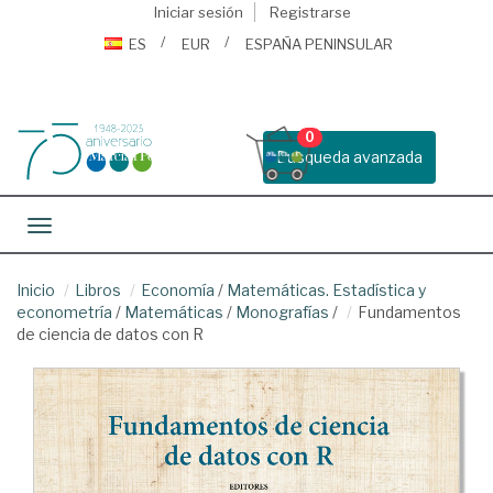
Iniciar sesión
Registrarse
ES
EUR
ESPAÑA PENINSULAR
0
Busqueda avanzada
Toggle navigation
Inicio
Libros
Economía
/
Matemáticas. Estadística y
econometría
/
Matemáticas
/
Monografías
/
Fundamentos
de ciencia de datos con R