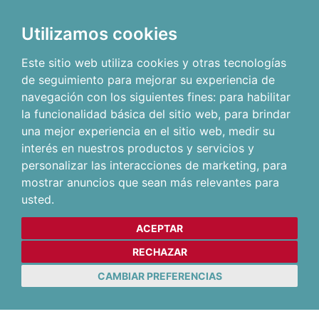
Utilizamos cookies
Este sitio web utiliza cookies y otras tecnologías
de seguimiento para mejorar su experiencia de
navegación con los siguientes fines:
para habilitar
la funcionalidad básica del sitio web
,
para brindar
una mejor experiencia en el sitio web
,
medir su
interés en nuestros productos y servicios y
personalizar las interacciones de marketing
,
para
mostrar anuncios que sean más relevantes para
usted
.
ACEPTAR
RECHAZAR
CAMBIAR PREFERENCIAS