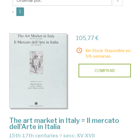
Sara
↑
F.
(current)
«
1
105,77 €
Sin Stock. Disponible en
5/6 semanas.
COMPRAR
The art market in Italy = Il mercato
dell'Arte in Italia
15th-17th centuries = secc. XV-XVII