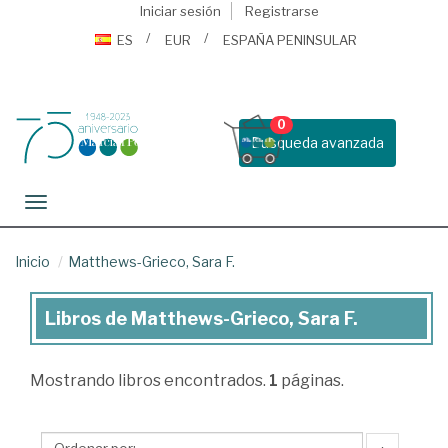
Iniciar sesión
Registrarse
ES
EUR
ESPAÑA PENINSULAR
0
Busqueda avanzada
Toggle navigation
Inicio
Matthews-Grieco, Sara F.
Libros de Matthews-Grieco, Sara F.
Libros
de
Mostrando
libros encontrados.
1
páginas.
Matthews-
Grieco,