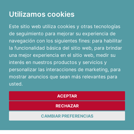
Utilizamos cookies
Este sitio web utiliza cookies y otras tecnologías
de seguimiento para mejorar su experiencia de
navegación con los siguientes fines:
para habilitar
la funcionalidad básica del sitio web
,
para brindar
una mejor experiencia en el sitio web
,
medir su
interés en nuestros productos y servicios y
personalizar las interacciones de marketing
,
para
mostrar anuncios que sean más relevantes para
usted
.
ACEPTAR
RECHAZAR
CAMBIAR PREFERENCIAS