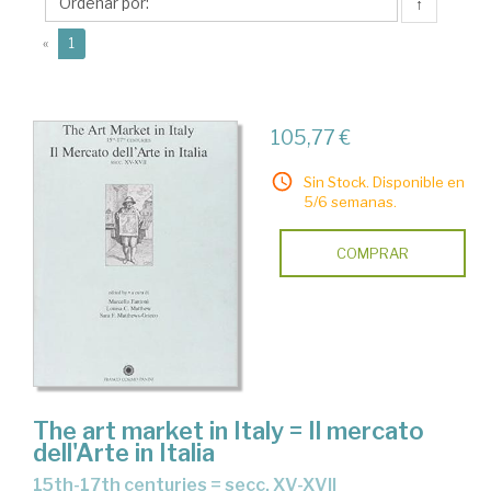
↑
(current)
«
1
105,77 €
Sin Stock. Disponible en
5/6 semanas.
COMPRAR
The art market in Italy = Il mercato
dell'Arte in Italia
15th-17th centuries = secc. XV-XVII