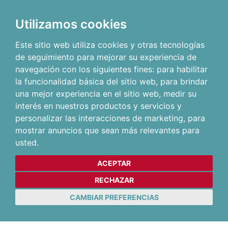
Utilizamos cookies
Este sitio web utiliza cookies y otras tecnologías
de seguimiento para mejorar su experiencia de
navegación con los siguientes fines:
para habilitar
la funcionalidad básica del sitio web
,
para brindar
una mejor experiencia en el sitio web
,
medir su
interés en nuestros productos y servicios y
personalizar las interacciones de marketing
,
para
mostrar anuncios que sean más relevantes para
usted
.
ACEPTAR
RECHAZAR
CAMBIAR PREFERENCIAS