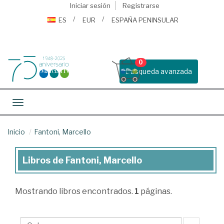
Iniciar sesión
Registrarse
ES
EUR
ESPAÑA PENINSULAR
0
Busqueda avanzada
Toggle navigation
Inicio
Fantoni, Marcello
Libros de Fantoni, Marcello
Libros
de
Mostrando
libros encontrados.
1
páginas.
Fantoni,
Marcello