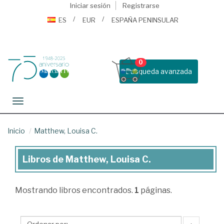
Iniciar sesión
Registrarse
ES
EUR
ESPAÑA PENINSULAR
0
Busqueda avanzada
Toggle navigation
Inicio
Matthew, Louisa C.
Libros de Matthew, Louisa C.
Libros
de
Mostrando
libros encontrados.
1
páginas.
Matthew,
Louisa