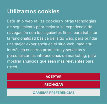
Utilizamos cookies
Este sitio web utiliza cookies y otras tecnologías
de seguimiento para mejorar su experiencia de
navegación con los siguientes fines:
para habilitar
la funcionalidad básica del sitio web
,
para brindar
una mejor experiencia en el sitio web
,
medir su
interés en nuestros productos y servicios y
personalizar las interacciones de marketing
,
para
mostrar anuncios que sean más relevantes para
usted
.
ACEPTAR
RECHAZAR
CAMBIAR PREFERENCIAS