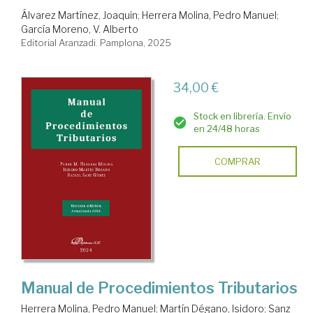
Álvarez Martínez, Joaquin
;
Herrera Molina, Pedro Manuel
;
García Moreno, V. Alberto
Editorial Aranzadi. Pamplona, 2025
34,00 €
Stock en librería. Envío
en 24/48 horas
COMPRAR
Manual de Procedimientos Tributarios
Herrera Molina, Pedro Manuel
;
Martín Dégano, Isidoro
;
Sanz