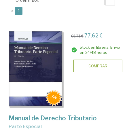
Pedro
↑
Manuel
(current)
«
1
77,62 €
81,71 €
Stock en librería. Envío
en 24/48 horas
COMPRAR
Manual de Derecho Tributario
Parte Especial