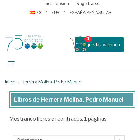
Iniciar sesión
Registrarse
ES
EUR
ESPAÑA PENINSULAR
0
Busqueda avanzada
Toggle navigation
Inicio
Herrera Molina, Pedro Manuel
Libros de Herrera Molina, Pedro Manuel
Libros
de
Mostrando
libros encontrados.
1
páginas.
Herrera
Molina,