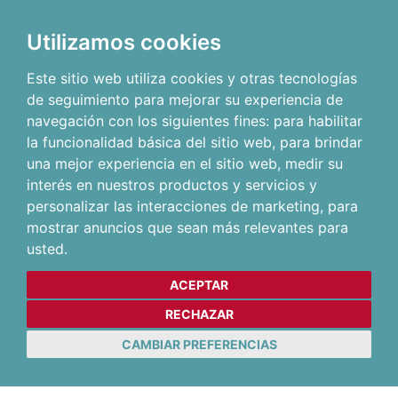
Utilizamos cookies
Este sitio web utiliza cookies y otras tecnologías
de seguimiento para mejorar su experiencia de
navegación con los siguientes fines:
para habilitar
la funcionalidad básica del sitio web
,
para brindar
una mejor experiencia en el sitio web
,
medir su
interés en nuestros productos y servicios y
personalizar las interacciones de marketing
,
para
mostrar anuncios que sean más relevantes para
usted
.
ACEPTAR
RECHAZAR
CAMBIAR PREFERENCIAS