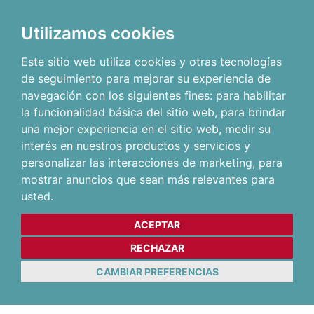
Utilizamos cookies
Este sitio web utiliza cookies y otras tecnologías
de seguimiento para mejorar su experiencia de
navegación con los siguientes fines:
para habilitar
la funcionalidad básica del sitio web
,
para brindar
una mejor experiencia en el sitio web
,
medir su
interés en nuestros productos y servicios y
personalizar las interacciones de marketing
,
para
mostrar anuncios que sean más relevantes para
usted
.
ACEPTAR
RECHAZAR
CAMBIAR PREFERENCIAS