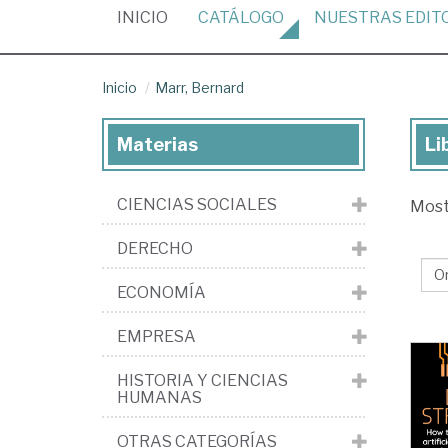
(CURRENT)
INICIO
CATÁLOGO
NUESTRAS
EDIT
Inicio
Marr, Bernard
Materias
Li
Lib
de
CIENCIAS SOCIALES
Mos
Mar
Be
DERECHO
ECONOMÍA
EMPRESA
HISTORIA Y CIENCIAS
HUMANAS
OTRAS CATEGORÍAS