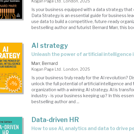
Kogan Page Ltd.. London, 2025
Is your business equipped with a data strategy that 
Data Strategy is an essential guide for business le
use data to build a competitive, future-ready organi
bestselling author and futurist Bernard Marr, this bo
AI strategy
unleash the power of artificial intelligence
Marr, Bernard
Kogan Page Ltd.. London, 2025
Is your business truly ready for the AI revolution? 
unlock the full potential of artificial intelligence an
organization with a winning AI strategy. AI is transf
industry - is your business keeping up? In this essent
bestselling author and ...
Data-driven HR
how to use AI, analytics and data to drive