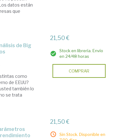
 Los datos están
presas que
21,50 €
Stock en librería. Envío
ios
en 24/48 horas
7
COMPRAR
istintas como
ierno de EEUU?
usted también lo
no se trata
21,50 €
Sin Stock. Disponible en
 rendimiento