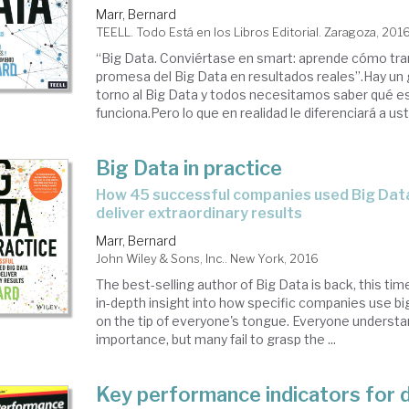
Marr, Bernard
TEELL. Todo Está en los Libros Editorial. Zaragoza, 201
“Big Data. Conviértase en smart: aprende cómo tra
promesa del Big Data en resultados reales”.Hay un 
torno al Big Data y todos necesitamos saber qué e
funciona.Pero lo que en realidad le diferenciará a uste
Big Data in practice
how 45 successful companies used Big Data analytics to
deliver extraordinary results
Marr, Bernard
John Wiley & Sons, Inc.. New York, 2016
The best-selling author of Big Data is back, this tim
in-depth insight into how specific companies use big
on the tip of everyone's tongue. Everyone understa
importance, but many fail to grasp the ...
Key performance indicators for