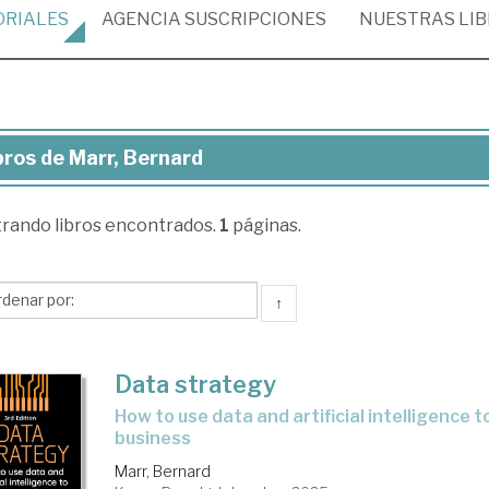
ORIALES
AGENCIA
SUSCRIPCIONES
NUESTRAS
LI
bros de Marr, Bernard
ros
trando
libros encontrados.
1
páginas.
r,
rnard
↑
Data strategy
how to use data and artificial intelligence to transform your
business
Marr, Bernard