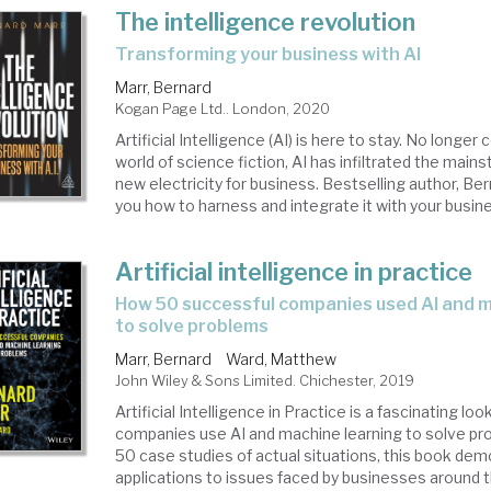
The intelligence revolution
transforming your business with AI
Marr, Bernard
Kogan Page Ltd.. London, 2020
Artificial Intelligence (AI) is here to stay. No longer
world of science fiction, AI has infiltrated the main
new electricity for business. Bestselling author, Be
you how to harness and integrate it with your busine
Artificial intelligence in practice
how 50 successful companies used AI and machine learning
to solve problems
Marr, Bernard
Ward, Matthew
John Wiley & Sons Limited. Chichester, 2019
Artificial Intelligence in Practice is a fascinating lo
companies use AI and machine learning to solve pr
50 case studies of actual situations, this book dem
applications to issues faced by businesses around 