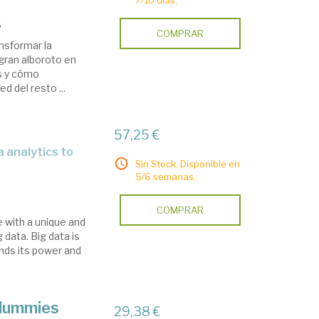
7/10 días.
6
COMPRAR
nsformar la
gran alboroto en
s y cómo
d del resto ...
57,25 €
Sin Stock. Disponible en
5/6 semanas.
COMPRAR
e with a unique and
 data. Big data is
nds its power and
 dummies
29,38 €