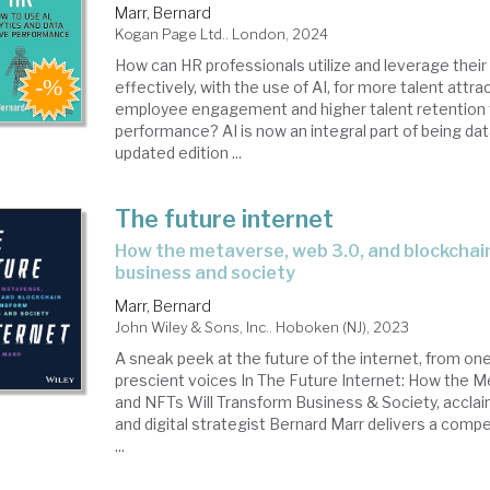
Marr, Bernard
Kogan Page Ltd.. London, 2024
How can HR professionals utilize and leverage their
effectively, with the use of AI, for more talent attra
employee engagement and higher talent retention t
performance? AI is now an integral part of being dat
updated edition ...
The future internet
how the metaverse, web 3.0, and blockchain will transform
business and society
Marr, Bernard
John Wiley & Sons, Inc.. Hoboken (NJ), 2023
A sneak peek at the future of the internet, from on
prescient voices In The Future Internet: How the 
and NFTs Will Transform Business & Society, acclaim
and digital strategist Bernard Marr delivers a comp
...