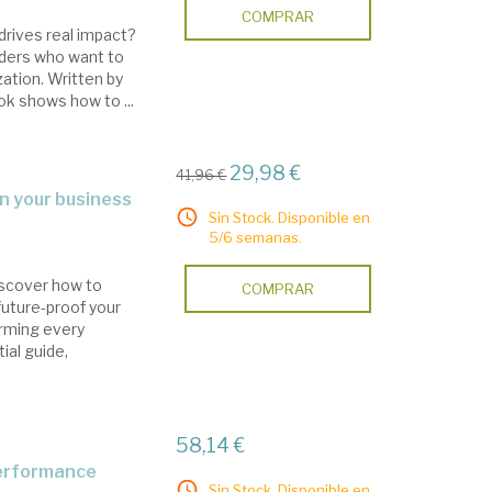
COMPRAR
drives real impact?
aders who want to
zation. Written by
ok shows how to ...
29,98 €
41,96 €
 in your business
Sin Stock. Disponible en
5/6 semanas.
Discover how to
COMPRAR
d future-proof your
orming every
ial guide,
58,14 €
 performance
Sin Stock. Disponible en