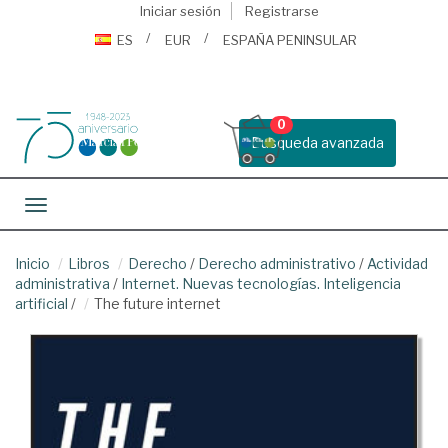
Iniciar sesión
Registrarse
ES
EUR
ESPAÑA PENINSULAR
0
Busqueda avanzada
Toggle navigation
Inicio
Libros
Derecho
/
Derecho administrativo
/
Actividad
administrativa
/
Internet. Nuevas tecnologías. Inteligencia
artificial
/
The future internet