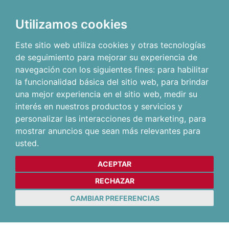
Utilizamos cookies
Este sitio web utiliza cookies y otras tecnologías
de seguimiento para mejorar su experiencia de
navegación con los siguientes fines:
para habilitar
la funcionalidad básica del sitio web
,
para brindar
una mejor experiencia en el sitio web
,
medir su
interés en nuestros productos y servicios y
personalizar las interacciones de marketing
,
para
mostrar anuncios que sean más relevantes para
usted
.
ACEPTAR
RECHAZAR
CAMBIAR PREFERENCIAS