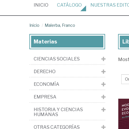
(CURRENT)
INICIO
CATÁLOGO
NUESTRAS
EDIT
Inicio
Malerba, Franco
Materias
Li
Lib
de
CIENCIAS SOCIALES
Mos
Mal
Fr
DERECHO
ECONOMÍA
EMPRESA
HISTORIA Y CIENCIAS
HUMANAS
OTRAS CATEGORÍAS