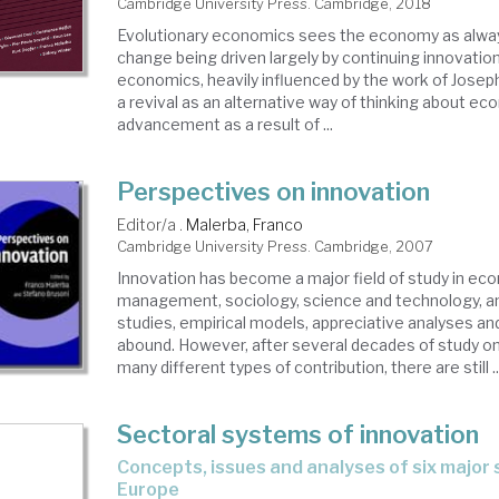
Cambridge University Press. Cambridge, 2018
Evolutionary economics sees the economy as alway
change being driven largely by continuing innovatio
economics, heavily influenced by the work of Jose
a revival as an alternative way of thinking about e
advancement as a result of ...
Perspectives on innovation
Editor/a .
Malerba, Franco
Cambridge University Press. Cambridge, 2007
Innovation has become a major field of study in ec
management, sociology, science and technology, an
studies, empirical models, appreciative analyses an
abound. However, after several decades of study on
many different types of contribution, there are still ..
Sectoral systems of innovation
concepts, issues and analyses of six major sectors in
Europe