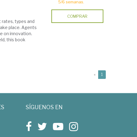
5/6 semanas.
COMPRAR
 rates, types and
take place. Agents
ce on innovation.
ld, this book
(current)
«
1
ES
SÍGUENOS EN