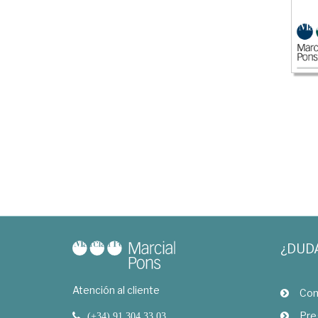
¿DUD
Atención al cliente
Com
Pre
(+34) 91 304 33 03