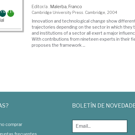
Editor/a .
Malerba, Franco
Cambridge University Press. Cambridge, 2004
Innovation and technological change show different
trajectories depending on the sector in which they 
and institutions of a sector all exert a major influen
With contributions from nineteen experts in their fie
proposes the framework ...
AS?
BOLETÍN DE NOVEDAD
o comprar
guntas frecuentes