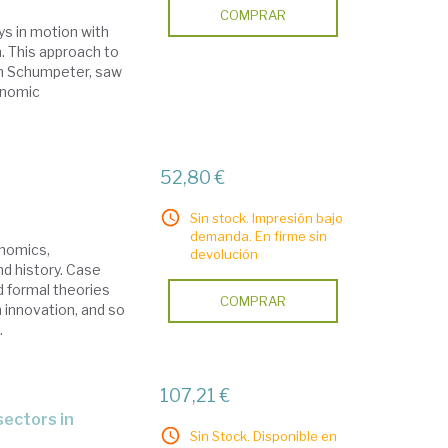
COMPRAR
s in motion with
n. This approach to
ph Schumpeter, saw
conomic
52,80 €
Sin stock. Impresión bajo
demanda. En firme sin
onomics,
devolución
d history. Case
d formal theories
COMPRAR
 innovation, and so
.
107,21 €
Sin Stock. Disponible en