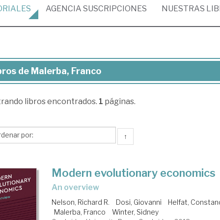
ORIALES
AGENCIA
SUSCRIPCIONES
NUESTRAS
LI
bros de Malerba, Franco
ros
trando
libros encontrados.
1
páginas.
erba,
anco
↑
Modern evolutionary economics
an overview
Nelson, Richard R.
Dosi, Giovanni
Helfat, Constan
Malerba, Franco
Winter, Sidney