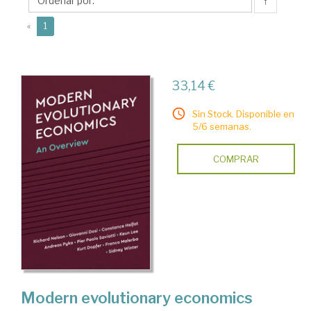
↑
(current)
«
1
33,14 €
Sin Stock. Disponible en
5/6 semanas.
COMPRAR
Modern evolutionary economics