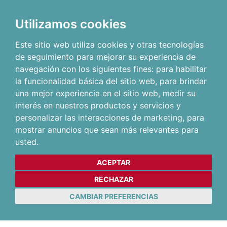
Utilizamos cookies
Este sitio web utiliza cookies y otras tecnologías
de seguimiento para mejorar su experiencia de
navegación con los siguientes fines:
para habilitar
la funcionalidad básica del sitio web
,
para brindar
una mejor experiencia en el sitio web
,
medir su
interés en nuestros productos y servicios y
personalizar las interacciones de marketing
,
para
mostrar anuncios que sean más relevantes para
usted
.
ACEPTAR
RECHAZAR
CAMBIAR PREFERENCIAS