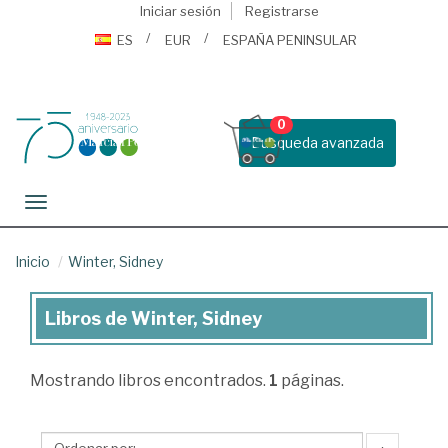
Iniciar sesión
Registrarse
ES
EUR
ESPAÑA PENINSULAR
0
Busqueda avanzada
Toggle navigation
Inicio
Winter, Sidney
Libros de Winter, Sidney
Libros
de
Mostrando
libros encontrados.
1
páginas.
Winter,
Sidney