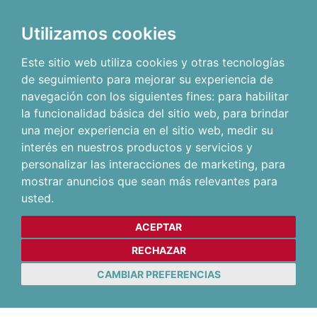
Utilizamos cookies
Este sitio web utiliza cookies y otras tecnologías
de seguimiento para mejorar su experiencia de
navegación con los siguientes fines:
para habilitar
la funcionalidad básica del sitio web
,
para brindar
una mejor experiencia en el sitio web
,
medir su
interés en nuestros productos y servicios y
personalizar las interacciones de marketing
,
para
mostrar anuncios que sean más relevantes para
usted
.
ACEPTAR
RECHAZAR
CAMBIAR PREFERENCIAS