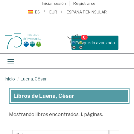
Iniciar sesión
Registrarse
ES
EUR
ESPAÑA PENINSULAR
0
Busqueda avanzada
Toggle navigation
Inicio
Luena, César
Libros de Luena, César
Libros
de
Mostrando
libros encontrados.
1
páginas.
Luena,
César