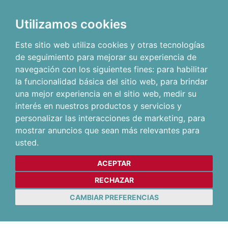
Utilizamos cookies
Este sitio web utiliza cookies y otras tecnologías
de seguimiento para mejorar su experiencia de
navegación con los siguientes fines:
para habilitar
la funcionalidad básica del sitio web
,
para brindar
una mejor experiencia en el sitio web
,
medir su
interés en nuestros productos y servicios y
personalizar las interacciones de marketing
,
para
mostrar anuncios que sean más relevantes para
usted
.
ACEPTAR
RECHAZAR
CAMBIAR PREFERENCIAS