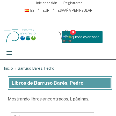
Iniciar sesión
Registrarse
ES
EUR
ESPAÑA PENINSULAR
0
Busqueda avanzada
Toggle navigation
Inicio
Barruso Barés, Pedro
Libros de Barruso Barés, Pedro
Libros
de
Mostrando
libros encontrados.
1
páginas.
Barruso
Barés,