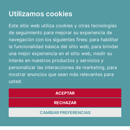
Utilizamos cookies
Este sitio web utiliza cookies y otras tecnologías
de seguimiento para mejorar su experiencia de
navegación con los siguientes fines:
para habilitar
la funcionalidad básica del sitio web
,
para brindar
una mejor experiencia en el sitio web
,
medir su
interés en nuestros productos y servicios y
personalizar las interacciones de marketing
,
para
mostrar anuncios que sean más relevantes para
usted
.
ACEPTAR
RECHAZAR
CAMBIAR PREFERENCIAS