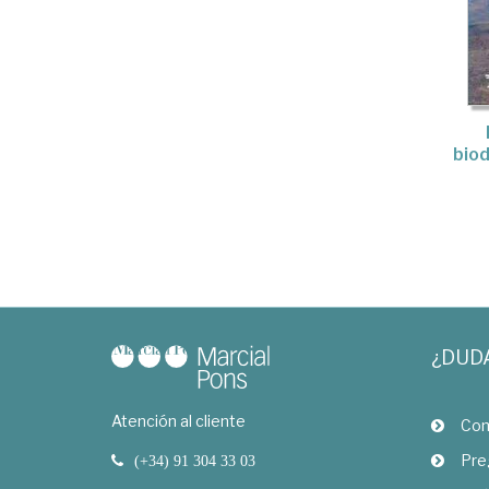
biod
¿DUD
Atención al cliente
Com
Pre
(+34) 91 304 33 03