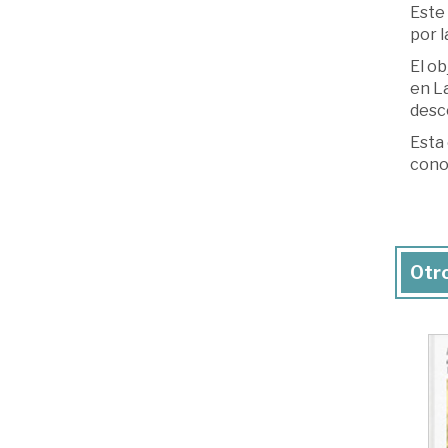
Este 
por l
El ob
en La
desc
Esta 
conoc
Otro