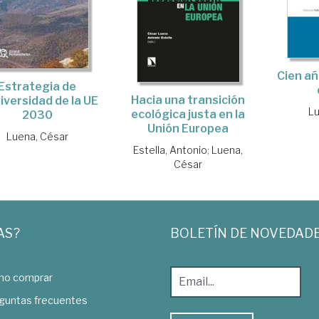
Cien añ
Estrategia de
Hacia una transición
iversidad de la UE
Lu
ecológica justa en la
2030
Unión Europea
Luena, César
Estella, Antonio
;
Luena,
César
AS?
BOLETÍN DE NOVEDAD
o comprar
guntas frecuentes