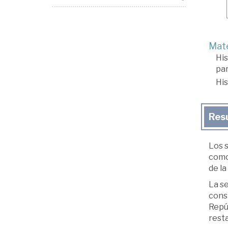
Mate
His
par
His
Res
Los s
como 
de la
La se
cons
Repúb
rest