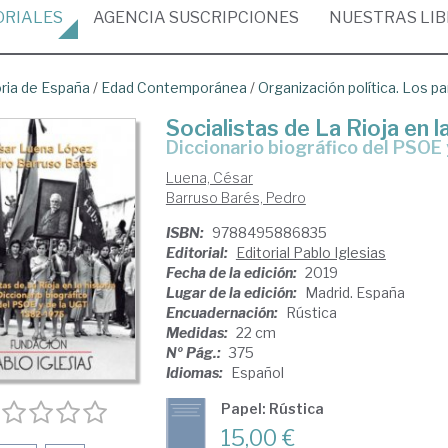
ORIALES
AGENCIA
SUSCRIPCIONES
NUESTRAS
LI
oria de España
/
Edad Contemporánea
/
Organización política. Los pa
Socialistas de La Rioja en la
Diccionario biográfico del PSOE
Luena, César
Barruso Barés, Pedro
ISBN:
9788495886835
Editorial:
Editorial Pablo Iglesias
Fecha de la edición:
2019
Lugar de la edición:
Madrid. España
Encuadernación:
Rústica
Medidas:
22 cm
Nº Pág.:
375
Idiomas:
Español
Papel: Rústica
15,00 €