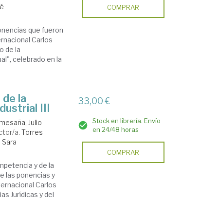
sé
COMPRAR
onencias que fueron
ernacional Carlos
 de la
al", celebrado en la
 de la
33,00 €
ustrial III
Stock en librería. Envío
esaña, Julio
en 24/48 horas
ctor/a.
Torres
 Sara
COMPRAR
petencia y de la
de las ponencias y
ernacional Carlos
s Jurídicas y del