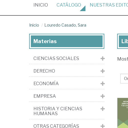
(CURRENT)
INICIO
CATÁLOGO
NUESTRAS
EDIT
Inicio
Louredo Casado, Sara
Materias
Li
Lib
de
CIENCIAS SOCIALES
Mos
Lo
Ca
DERECHO
Sa
ECONOMÍA
EMPRESA
HISTORIA Y CIENCIAS
HUMANAS
OTRAS CATEGORÍAS