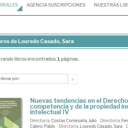
ORIALES
AGENCIA
SUSCRIPCIONES
NUESTRAS
LI
bros de Louredo Casado, Sara
ros
trando
libros encontrados.
1
páginas.
uredo
sado,
ra
↑
Nuevas tendencias en el Derecho
competencia y de la propiedad ind
intelectual IV
Director/a.
Costas Comesaña, Julio
Director/a.
Fer
Calero, Pablo
Director/a.
Louredo Casado, Sara
D