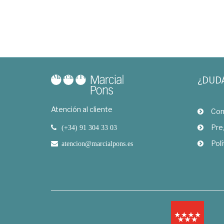
¿DUD
Atención al cliente
Com
Pre
(+34) 91 304 33 03
Polí
atencion@marcialpons.es