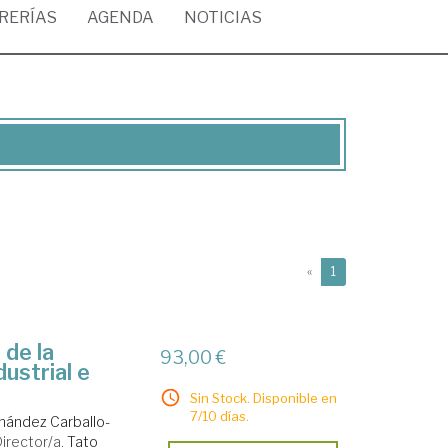
BRERÍAS
AGENDA
NOTICIAS
(current)
«
1
 de la
93,00 €
ustrial e
Sin Stock. Disponible en
7/10 días.
nández Carballo-
irector/a.
Tato