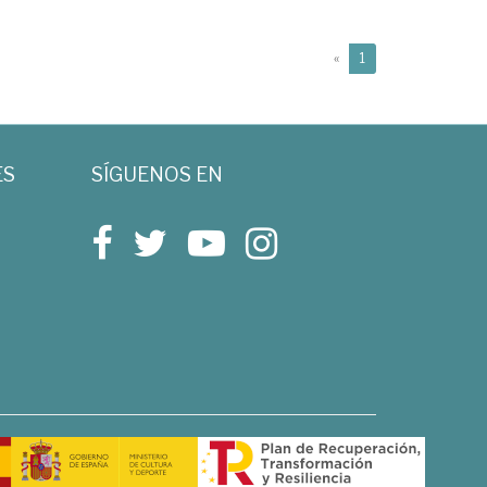
(current)
«
1
ES
SÍGUENOS EN