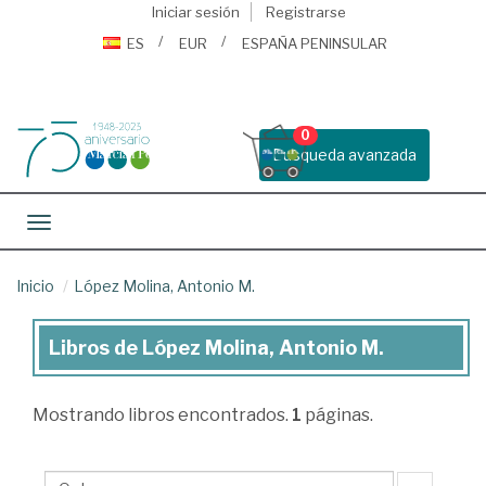
Iniciar sesión
Registrarse
ES
EUR
ESPAÑA PENINSULAR
0
Busqueda avanzada
Toggle navigation
Inicio
López Molina, Antonio M.
Libros de López Molina, Antonio M.
Libros
de
Mostrando
libros encontrados.
1
páginas.
López
Molina,