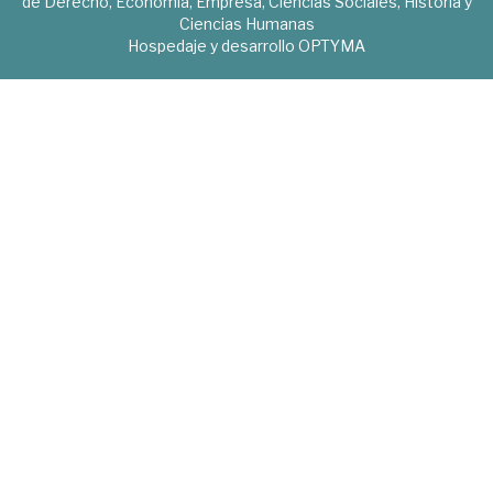
de Derecho, Economía, Empresa, Ciencias Sociales, Historia y
Ciencias Humanas
Hospedaje y desarrollo
OPTYMA