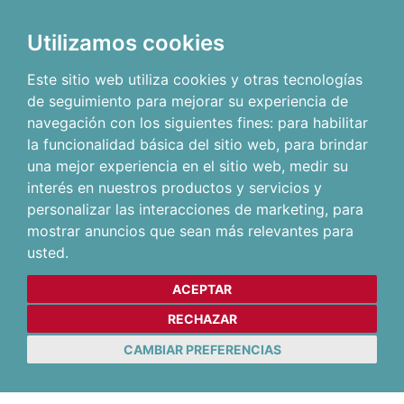
Utilizamos cookies
Este sitio web utiliza cookies y otras tecnologías
de seguimiento para mejorar su experiencia de
navegación con los siguientes fines:
para habilitar
la funcionalidad básica del sitio web
,
para brindar
una mejor experiencia en el sitio web
,
medir su
interés en nuestros productos y servicios y
personalizar las interacciones de marketing
,
para
mostrar anuncios que sean más relevantes para
usted
.
ACEPTAR
RECHAZAR
CAMBIAR PREFERENCIAS