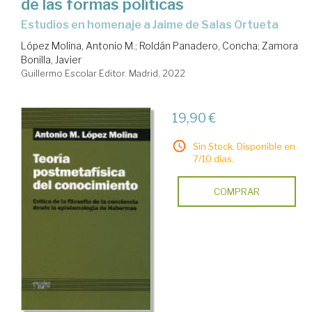
de las formas políticas
Estudios en homenaje a Jaime de Salas Ortueta
López Molina, Antonio M.
;
Roldán Panadero, Concha
;
Zamora
Bonilla, Javier
Guillermo Escolar Editor. Madrid, 2022
19,90 €
Sin Stock. Disponible en
7/10 días.
COMPRAR