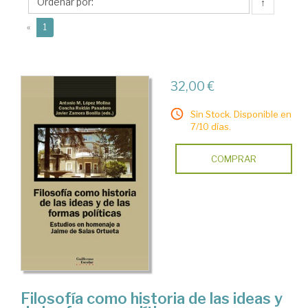
Antonio
↑
M.
(current)
«
1
32,00 €
Sin Stock. Disponible en
7/10 días.
COMPRAR
Filosofía como historia de las ideas y