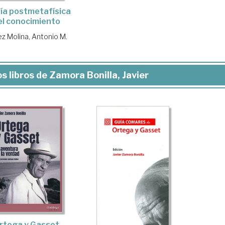
ía postmetafísica
el conocimiento
z Molina, Antonio M.
s libros de Zamora Bonilla, Javier
rtega y Gasset