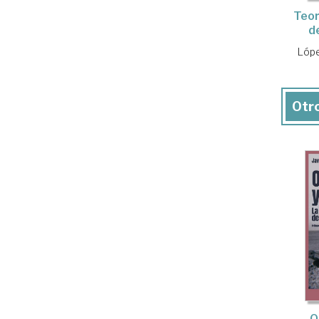
Teor
d
Lópe
Otro
O