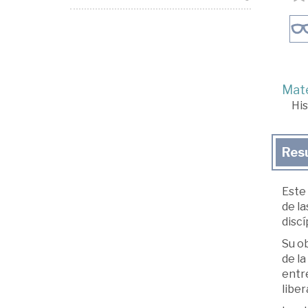
Mate
His
Res
Este 
de la
discí
Su ob
de la
entre
liber