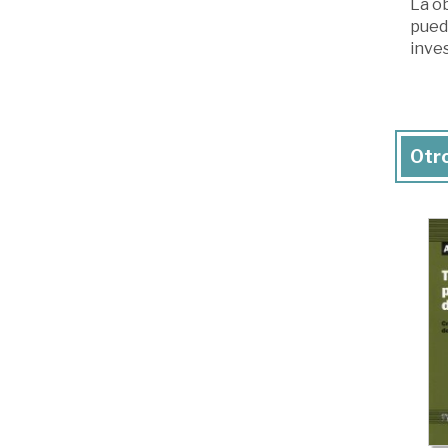
La o
puede
inve
Otro