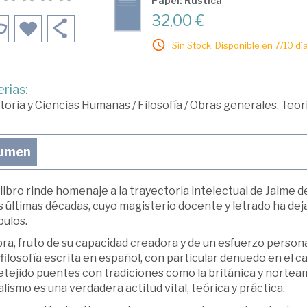
Papel: Rústica
32,00 €
Sin Stock. Disponible en 7/10 día
rias:
toria y Ciencias Humanas
/
Filosofía
/
Obras generales. Teor
umen
libro rinde homenaje a la trayectoria intelectual de Jaime de
s últimas décadas, cuyo magisterio docente y letrado ha dej
pulos.
ra, fruto de su capacidad creadora y de un esfuerzo persona
 filosofía escrita en español, con particular denuedo en el 
tejido puentes con tradiciones como la británica y norteame
alismo es una verdadera actitud vital, teórica y práctica.