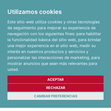
Utilizamos cookies
Este sitio web utiliza cookies y otras tecnologías
de seguimiento para mejorar su experiencia de
navegación con los siguientes fines:
para habilitar
la funcionalidad básica del sitio web
,
para brindar
una mejor experiencia en el sitio web
,
medir su
interés en nuestros productos y servicios y
personalizar las interacciones de marketing
,
para
mostrar anuncios que sean más relevantes para
usted
.
ACEPTAR
RECHAZAR
CAMBIAR PREFERENCIAS