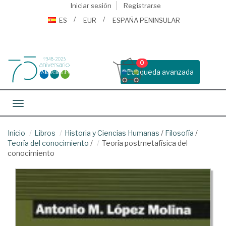
Iniciar sesión
Registrarse
ES
EUR
ESPAÑA PENINSULAR
0
Busqueda avanzada
Toggle navigation
Inicio
Libros
Historia y Ciencias Humanas
/
Filosofía
/
Teoría del conocimiento
/
Teoría postmetafísica del
conocimiento