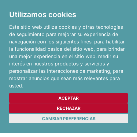
Utilizamos cookies
Este sitio web utiliza cookies y otras tecnologías
de seguimiento para mejorar su experiencia de
navegación con los siguientes fines:
para habilitar
la funcionalidad básica del sitio web
,
para brindar
una mejor experiencia en el sitio web
,
medir su
interés en nuestros productos y servicios y
personalizar las interacciones de marketing
,
para
mostrar anuncios que sean más relevantes para
usted
.
ACEPTAR
RECHAZAR
CAMBIAR PREFERENCIAS