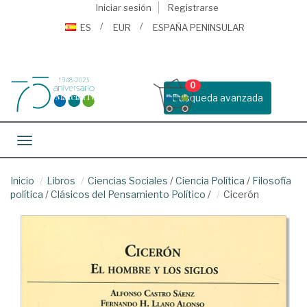
Iniciar sesión
Registrarse
ES
EUR
ESPAÑA PENINSULAR
0
Busqueda avanzada
Toggle navigation
Inicio
Libros
Ciencias Sociales
/
Ciencia Política
/
Filosofía
política
/
Clásicos del Pensamiento Político
/
Cicerón