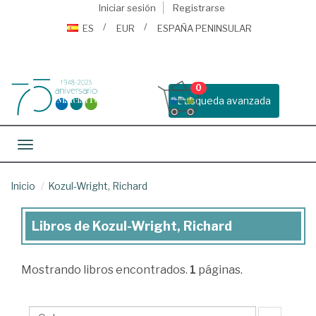
Iniciar sesión
Registrarse
ES
EUR
ESPAÑA PENINSULAR
0
Busqueda avanzada
Toggle navigation
Inicio
Kozul-Wright, Richard
Libros de Kozul-Wright, Richard
Libros
de
Mostrando
libros encontrados.
1
páginas.
Kozul-
Wright,