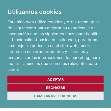
Utilizamos cookies
Este sitio web utiliza cookies y otras tecnologías
de seguimiento para mejorar su experiencia de
navegación con los siguientes fines:
para habilitar
la funcionalidad básica del sitio web
,
para brindar
una mejor experiencia en el sitio web
,
medir su
interés en nuestros productos y servicios y
personalizar las interacciones de marketing
,
para
mostrar anuncios que sean más relevantes para
usted
.
ACEPTAR
RECHAZAR
CAMBIAR PREFERENCIAS