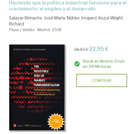
haciendo que la política industrial funcione para el
crecimiento, el empleo y el desarrollo
Salazar-Xirinachs, José María
;
Nübler, Irmgard
;
Kozul-Wright,
Richard
Plaza y Valdés . Madrid, 2018
22,95 €
28,97 €
Stock en librería. Envío
en 24/48 horas
COMPRAR