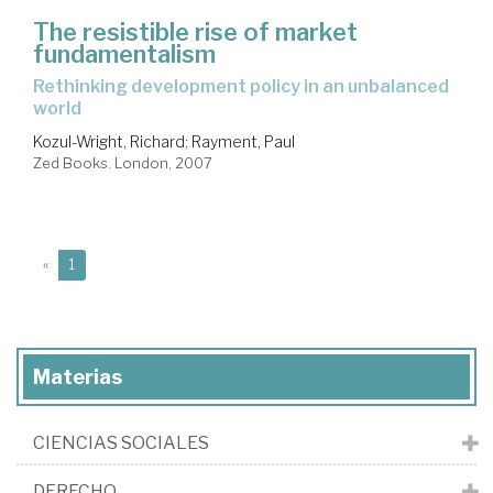
The resistible rise of market
fundamentalism
rethinking development policy in an unbalanced
world
Kozul-Wright, Richard
;
Rayment, Paul
Zed Books. London, 2007
(current)
«
1
Materias
CIENCIAS SOCIALES
DERECHO