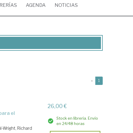
BRERÍAS
AGENDA
NOTICIAS
(current)
«
1
26,00 €
Stock en librería. Envío
en 24/48 horas
l-Wright, Richard