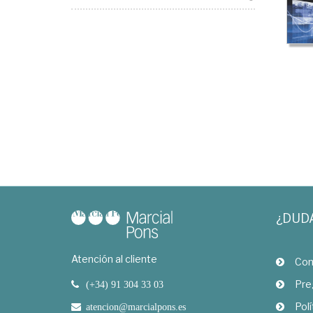
¿DUD
Atención al cliente
Com
Pre
(+34) 91 304 33 03
Polí
atencion@marcialpons.es