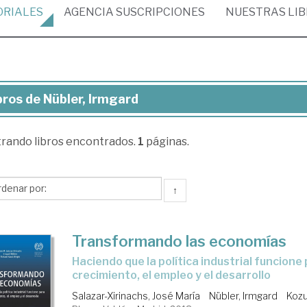
ORIALES
AGENCIA
SUSCRIPCIONES
NUESTRAS
LI
bros de Nübler, Irmgard
ros
trando
libros encontrados.
1
páginas.
ler,
mgard
↑
Transformando las economías
haciendo que la política industrial funcione para el
crecimiento, el empleo y el desarrollo
Salazar-Xirinachs, José María
Nübler, Irmgard
Kozu