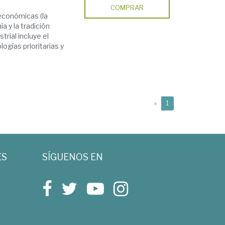
COMPRAR
 económicas (la
a y la tradición
trial incluye el
ogías prioritarias y
(current)
«
1
ES
SÍGUENOS EN