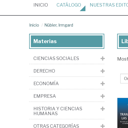
(CURRENT)
INICIO
CATÁLOGO
NUESTRAS
EDIT
Inicio
Nübler, Irmgard
Materias
Li
Lib
de
CIENCIAS SOCIALES
Mos
Nüb
Ir
DERECHO
ECONOMÍA
EMPRESA
HISTORIA Y CIENCIAS
HUMANAS
OTRAS CATEGORÍAS