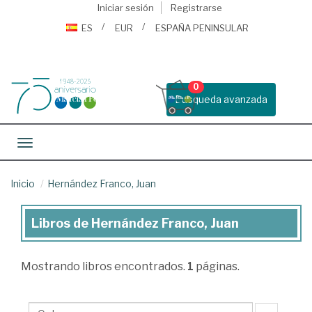
Iniciar sesión
Registrarse
ES
EUR
ESPAÑA PENINSULAR
0
Busqueda avanzada
Toggle navigation
Inicio
Hernández Franco, Juan
Libros de Hernández Franco, Juan
Libros
de
Mostrando
libros encontrados.
1
páginas.
Hernández
Franco,