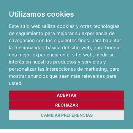
Utilizamos cookies
Este sitio web utiliza cookies y otras tecnologías
de seguimiento para mejorar su experiencia de
navegación con los siguientes fines:
para habilitar
la funcionalidad básica del sitio web
,
para brindar
una mejor experiencia en el sitio web
,
medir su
interés en nuestros productos y servicios y
personalizar las interacciones de marketing
,
para
mostrar anuncios que sean más relevantes para
usted
.
ACEPTAR
RECHAZAR
CAMBIAR PREFERENCIAS