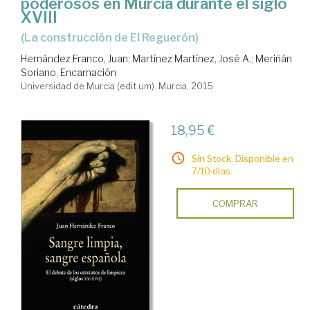
poderosos en Murcia durante el siglo
XVIII
(la construcción de El Reguerón)
Hernández Franco, Juan
;
Martínez Martínez, José A.
;
Meriñán
Soriano, Encarnación
Universidad de Murcia (edit.um). Murcia, 2015
18,95 €
Sin Stock. Disponible en
7/10 días.
COMPRAR