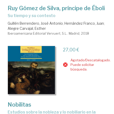
Ruy Gómez de Silva, príncipe de Éboli
su tiempo y su contexto
Guillén Berrendero, José Antonio
;
Hernández Franco, Juan
;
Alegre Carvajal, Esther
Iberoamericana Editorial Vervuert, S.L.. Madrid, 2018
27,00 €
Agotado/Descatalogado.
Puede solicitar
búsqueda.
Nobilitas
estudios sobre la nobleza y lo nobiliario en la