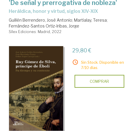
'De señal y prerrogativa de nobleza'
heráldica, honor y virtud, siglos XIV-XIX
Guillén Berrendero, José Antonio
;
Martialay, Teresa
;
Fernández-Santos Ortiz-Iribas, Jorge
Sílex Ediciones. Madrid, 2022
29,80 €
Sin Stock. Disponible en
7/10 días.
COMPRAR