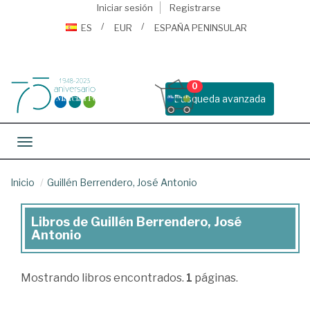
Iniciar sesión
Registrarse
ES
EUR
ESPAÑA PENINSULAR
0
Busqueda avanzada
Toggle navigation
Inicio
Guillén Berrendero, José Antonio
Libros de Guillén Berrendero, José
Libros
Antonio
de
Guillén
Mostrando
libros encontrados.
1
páginas.
Berrendero,