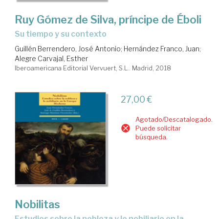
Ruy Gómez de Silva, príncipe de Éboli
su tiempo y su contexto
Guillén Berrendero, José Antonio
;
Hernández Franco, Juan
;
Alegre Carvajal, Esther
Iberoamericana Editorial Vervuert, S.L.. Madrid, 2018
27,00 €
Agotado/Descatalogado.
Puede solicitar
búsqueda.
Nobilitas
estudios sobre la nobleza y lo nobiliario en la