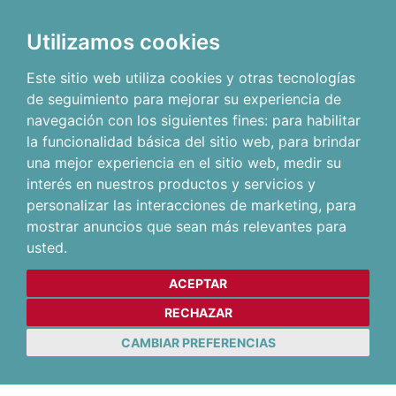
Utilizamos cookies
Este sitio web utiliza cookies y otras tecnologías
de seguimiento para mejorar su experiencia de
navegación con los siguientes fines:
para habilitar
la funcionalidad básica del sitio web
,
para brindar
una mejor experiencia en el sitio web
,
medir su
interés en nuestros productos y servicios y
personalizar las interacciones de marketing
,
para
mostrar anuncios que sean más relevantes para
usted
.
ACEPTAR
RECHAZAR
CAMBIAR PREFERENCIAS